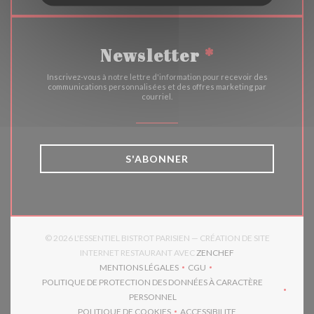
Newsletter
*
Inscrivez-vous à notre lettre d'information pour recevoir des
communications personnalisées et des offres marketing par
courriel.
S'ABONNER
© 2026 L'ESSENTIEL BISTROT PARISIEN — CRÉATION DE SITE
((OUVRE UNE NOUVE
INTERNET RESTAURANT AVEC
ZENCHEF
MENTIONS LÉGALES
CGU
((OUVRE UNE NOUVELLE FENÊTRE))
((OUVRE UNE NOUVELLE FEN
POLITIQUE DE PROTECTION DES DONNÉES À CARACTÈRE
((OUVRE UNE NOUVELLE FENÊTRE))
PERSONNEL
POLITIQUE DE COOKIES
ACCESSIBILITE