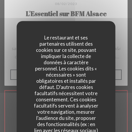
08/02/2023
L'Essentiel sur BFM Alsace
Le restaurant et ses
https://www.google.com/url?
partenaires utilisent des
sa=t&rct=j&q=&esrc=s&source=web&cd=&cad=rja&ua
cookies sur ce site, pouvant
impliquer la collecte de
de-sel%2Flessentiel-2-27-semaines-de-sorties-en-
données à caractère
famille%2Flessentiel-2-pdf-
personnel. Les cookies dits «
light%2F&usg=AOvVaw0OhwLiHiGSW78KPgW_mrnn
nécessaires » sont
((OUVRE UNE NOUVELLE F
LIRE L'ARTICLE
obligatoires et installés par
défaut. D'autres cookies
facultatifs nécessitent votre
consentement. Ces cookies
Accès/Contact
facultatifs servent à analyser
votre navigation, mesurer
l'audience du site, proposer
des fonctionnalités (ex : en
lien avec les réseaux sociaux)