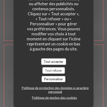
2, place du Marché aux bestiaux 67500
ou afficher des publicités ou
contenus personnalisés.
((ouvre une nouvelle fenêtre
Haguenau
Cliquez sur « Tout accepter »,
03 88 73 39 47
« Tout refuser » ou «
Personnaliser » pour gérer
vos préférences. Vous pouvez
Facebook ((ouvre une nouvel
modifier vos choix à tout
moment en cliquant sur l'icône
représentant un cookie en bas
à gauche des pages du site.
Nous contacter
Tout accepter
Tout refuser
Personnaliser
RÉSERVER
Politique de protection des données à caractère
personnel
Politique de gestion des cookies