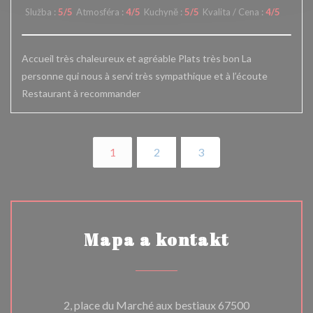
Služba
:
5
/5
Atmosféra
:
4
/5
Kuchyně
:
5
/5
Kvalita / Cena
:
4
/5
Accueil très chaleureux et agréable Plats très bon La
personne qui nous à servi très sympathique et à l’écoute
Restaurant à recommander
1
2
3
Mapa a kontakt
2, place du Marché aux bestiaux 67500