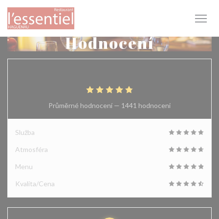
Panel pro správu cookies
Hodnocení
4.9
/5
Průměrné hodnocení —
1441 hodnoceni
Služba
Atmosféra
Menu
Kvalita/Cena