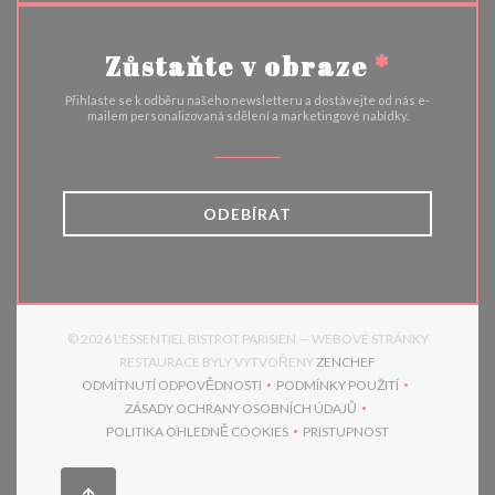
Zůstaňte v obraze
*
Přihlaste se k odběru našeho newsletteru a dostávejte od nás e-
mailem personalizovaná sdělení a marketingové nabídky.
ODEBÍRAT
© 2026 L'ESSENTIEL BISTROT PARISIEN — WEBOVÉ STRÁNKY
((OTEVŘE SE V NO
RESTAURACE BYLY VYTVOŘENY
ZENCHEF
ODMÍTNUTÍ ODPOVĚDNOSTI
PODMÍNKY POUŽITÍ
((OTEVŘE SE V NOVÉM OKNĚ))
((OTEVŘE SE V NOVÉM 
ZÁSADY OCHRANY OSOBNÍCH ÚDAJŮ
((OTEVŘE SE V NOVÉM OKNĚ))
POLITIKA OHLEDNĚ COOKIES
PRISTUPNOST
((OTEVŘE SE V NOVÉM OKNĚ))
((OTEVŘE SE V NOVÉM 