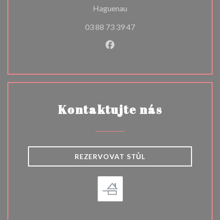
((otevře se v novém okně))
Haguenau
03 88 73 39 47
Facebook ((otevře se v nové
Kontaktujte nás
REZERVOVAT STŮL