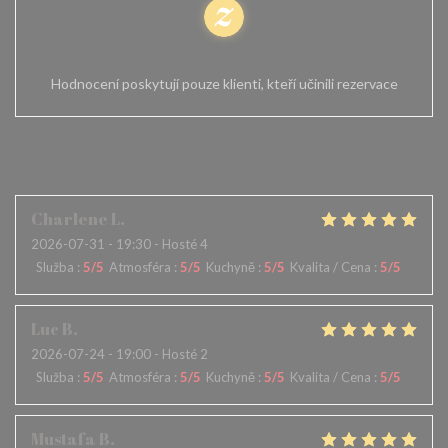
100% certifikovaná hodnocení
Hodnocení poskytují pouze klienti, kteří učinili rezervace
Hodnocení našich zákazníků
Charlene
L
2026-07-31
- 19:30 - Hosté 4
Služba
:
5
/5
Atmosféra
:
5
/5
Kuchyně
:
5
/5
Kvalita / Cena
:
5
/5
Luc
B
2026-07-24
- 19:00 - Hosté 2
Služba
:
5
/5
Atmosféra
:
5
/5
Kuchyně
:
5
/5
Kvalita / Cena
:
5
/5
Mustafa
B