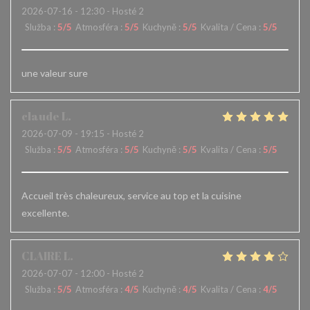
2026-07-16
- 12:30 - Hosté 2
Služba
:
5
/5
Atmosféra
:
5
/5
Kuchyně
:
5
/5
Kvalita / Cena
:
5
/5
une valeur sure
claude
L
2026-07-09
- 19:15 - Hosté 2
Služba
:
5
/5
Atmosféra
:
5
/5
Kuchyně
:
5
/5
Kvalita / Cena
:
5
/5
Accueil très chaleureux, service au top et la cuisine
excellente.
CLAIRE
L
2026-07-07
- 12:00 - Hosté 2
Služba
:
5
/5
Atmosféra
:
4
/5
Kuchyně
:
4
/5
Kvalita / Cena
:
4
/5