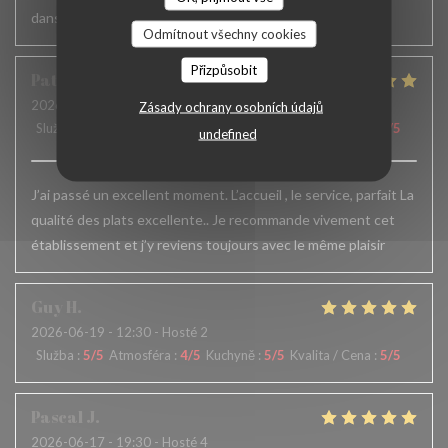
dans le service serait appréciable
Odmítnout všechny cookies
Přizpůsobit
Patrick
F
2026-06-24
- 12:15 - Hosté 6
Zásady ochrany osobních údajů
Služba
:
5
/5
Atmosféra
:
5
/5
Kuchyně
:
5
/5
Kvalita / Cena
:
5
/5
undefined
J’ai passé un excellent moment. L’accueil , le service, parfait La
qualité des plats excellente.. Je recommande vivement cet
établissement et j’y reviens toujours avec le même plaisir
Guy
H
2026-06-19
- 12:30 - Hosté 2
Služba
:
5
/5
Atmosféra
:
4
/5
Kuchyně
:
5
/5
Kvalita / Cena
:
5
/5
Pascal
J
2026-06-17
- 19:30 - Hosté 4