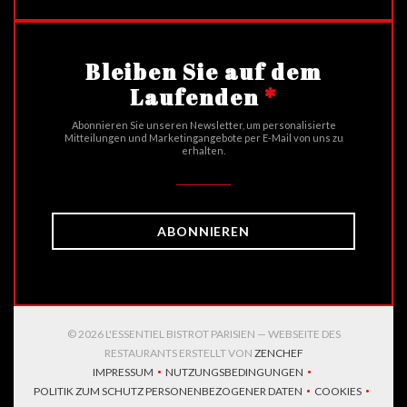
Bleiben Sie auf dem
Laufenden
*
Abonnieren Sie unseren Newsletter, um personalisierte
Mitteilungen und Marketingangebote per E-Mail von uns zu
erhalten.
ABONNIEREN
© 2026 L'ESSENTIEL BISTROT PARISIEN — WEBSEITE DES
((ÖFFNET EIN NEUES
RESTAURANTS ERSTELLT VON
ZENCHEF
IMPRESSUM
NUTZUNGSBEDINGUNGEN
((ÖFFNET EIN NEUES FENSTER))
((ÖFFNET EIN NEUES FENSTER))
POLITIK ZUM SCHUTZ PERSONENBEZOGENER DATEN
COOKIES
((ÖFFNET EIN NEUES FENSTER))
((ÖFFNET EI