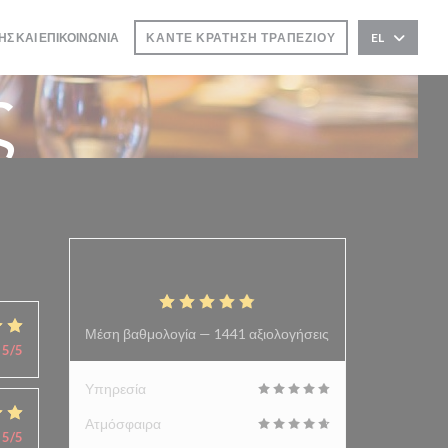
ΗΣ ΚΑΙ ΕΠΙΚΟΙΝΩΝΊΑ
ΚΆΝΤΕ ΚΡΆΤΗΣΗ ΤΡΑΠΕΖΙΟΎ
EL
ΕΙ ΣΕ ΝΈΟ ΠΑΡΆΘΥΡΟ))
ς
4.9
/5
Μέση βαθμολογία —
1441 αξιολογήσεις
5
/5
Υπηρεσία
Ατμόσφαιρα
5
/5