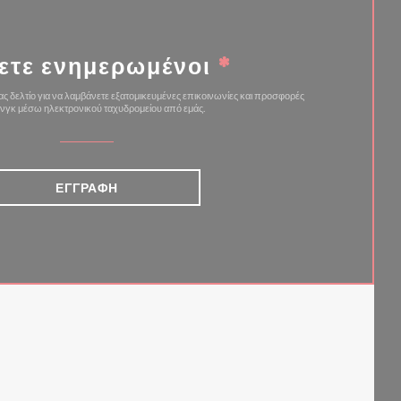
ετε ενημερωμένοι
*
ς δελτίο για να λαμβάνετε εξατομικευμένες επικοινωνίες και προσφορές
ινγκ μέσω ηλεκτρονικού ταχυδρομείου από εμάς.
ΕΓΓΡΑΦΉ
ΈΟ ΠΑΡΆΘΥΡΟ))