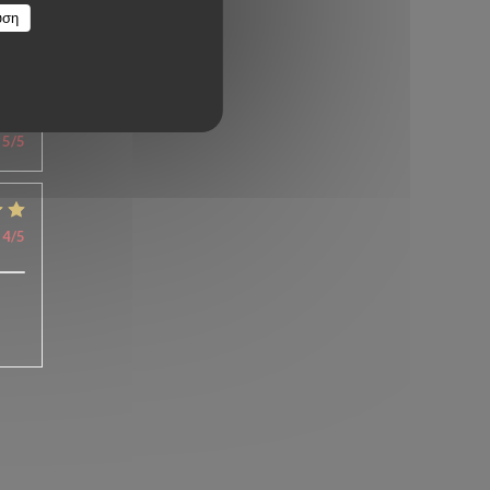
υση
5
/5
4
/5