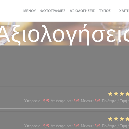
ΜΕΝΟΎ
ΦΩΤΟΓΡΑΦΊΕΣ
ΑΞΙΟΛΟΓΉΣΕΙΣ
ΤΎΠΟΣ
ΧΆΡΤ
((ΑΝΟΊΓ
Αξιολογήσει
λογίες πελατών μας
Υπηρεσία
:
5
/5
Ατμόσφαιρα
:
5
/5
Μενού
:
5
/5
Ποιότητα / Τιμή
:
Υπηρεσία
:
5
/5
Ατμόσφαιρα
:
5
/5
Μενού
:
5
/5
Ποιότητα / Τιμή
: