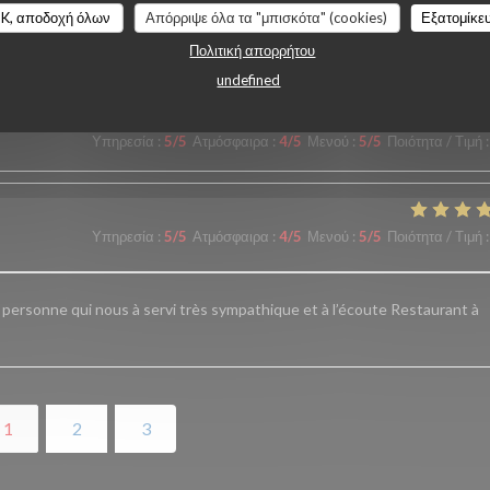
, parfait La qualité des plats excellente.. Je recommande vivement cet
K, αποδοχή όλων
Απόρριψε όλα τα "μπισκότα" (cookies)
Εξατομίκε
isir
Πολιτική απορρήτου
undefined
Υπηρεσία
:
5
/5
Ατμόσφαιρα
:
4
/5
Μενού
:
5
/5
Ποιότητα / Τιμή
:
Υπηρεσία
:
5
/5
Ατμόσφαιρα
:
4
/5
Μενού
:
5
/5
Ποιότητα / Τιμή
:
a personne qui nous à servi très sympathique et à l’écoute Restaurant à
1
2
3