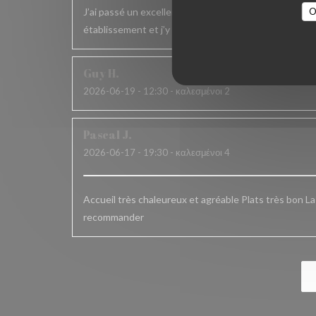
J’ai passé un excellent moment. L’accueil , le service
O
établissement et j’y reviens toujours avec le même pla
Guy
H
2026-06-19
- 12:30 - καλεσμένοι 2
Pascal
J
2026-06-17
- 19:30 - καλεσμένοι 4
Accueil très chaleureux et agréable Plats très bon L
recommander