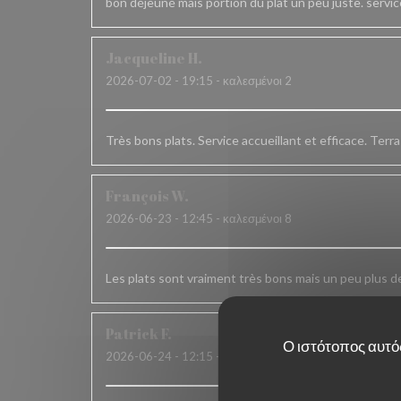
bon déjeuné mais portion du plat un peu juste. servi
Jacqueline
H
2026-07-02
- 19:15 - καλεσμένοι 2
Très bons plats. Service accueillant et efficace. Terr
François
W
2026-06-23
- 12:45 - καλεσμένοι 8
Les plats sont vraiment très bons mais un peu plus de
Patrick
F
Ο ιστότοπος αυτός
2026-06-24
- 12:15 - καλεσμένοι 6