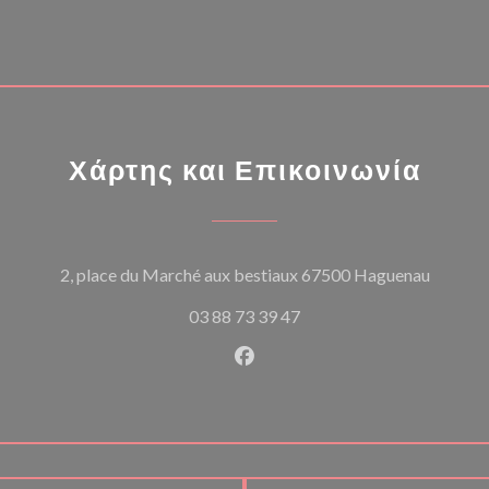
Χάρτης και Επικοινωνία
((ανοίγ
2, place du Marché aux bestiaux 67500 Haguenau
03 88 73 39 47
Facebook ((ανοίγει σε νέο π