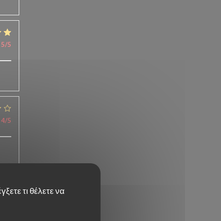
5
/5
4
/5
γξετε τι θέλετε να
5
/5