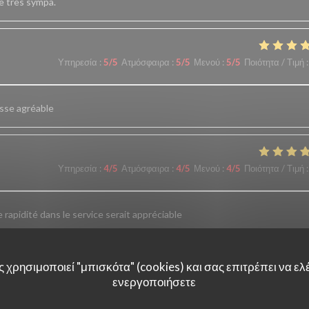
ce très sympa.
Υπηρεσία
:
5
/5
Ατμόσφαιρα
:
5
/5
Μενού
:
5
/5
Ποιότητα / Τιμή
:
asse agréable
Υπηρεσία
:
4
/5
Ατμόσφαιρα
:
4
/5
Μενού
:
4
/5
Ποιότητα / Τιμή
:
 rapidité dans le service serait appréciable
 χρησιμοποιεί "μπισκότα" (cookies) και σας επιτρέπει να ελέ
Υπηρεσία
:
5
/5
Ατμόσφαιρα
:
5
/5
Μενού
:
5
/5
Ποιότητα / Τιμή
:
ενεργοποιήσετε