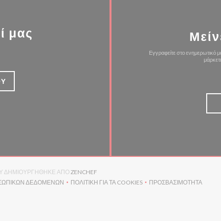
ί μας
Μείν
Εγγραφείτε στο ενημερωτικό μα
μάρκετ
ΟΎ
((ΑΝΟΊΓΕΙ ΣΕ ΝΈΟ ΠΑΡΆΘΥΡΟ))
ΟΡΊΟΥ ΔΗΜΙΟΥΡΓΉΘΗΚΕ ΑΠΌ
ZENCHEF
ΟΣΩΠΙΚΏΝ ΔΕΔΟΜΈΝΩΝ
ΠΟΛΙΤΙΚΉ ΓΙΑ ΤΑ COOKIES
ΠΡΟΣΒΑΣΙΜΌΤΗΤΑ
(ΑΝΟΊΓΕΙ ΣΕ ΝΈΟ ΠΑΡΆΘΥΡΟ))
((ΑΝΟΊΓΕΙ ΣΕ ΝΈΟ ΠΑΡΆΘΥΡΟ))
((ΑΝΟΊΓΕΙ ΣΕ Ν