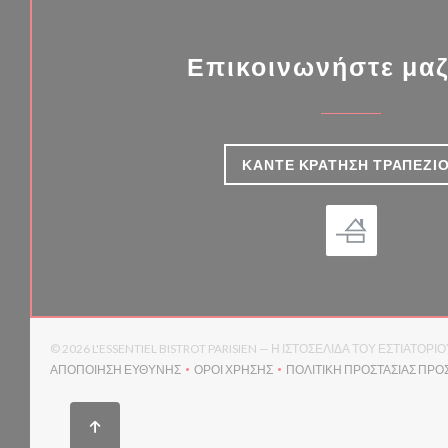
Επικοινωνήστε μαζ
ΚΆΝΤΕ ΚΡΆΤΗΣΗ ΤΡΑΠΕΖΙ
© 2026 L'ESSENTIEL BISTROT PARISIEN — Η ΙΣΤΟΣΕΛΊΔΑ ΤΟΥ ΕΣΤΙΑΤ
ΑΠΟΠΟΊΗΣΗ ΕΥΘΎΝΗΣ
ΌΡΟΙ ΧΡΉΣΗΣ
ΠΟΛΙΤΙΚΉ ΠΡΟΣΤΑΣΊΑΣ ΠΡ
((ΑΝΟΊΓΕΙ ΣΕ ΝΈΟ ΠΑΡΆΘΥΡΟ))
((ΑΝΟΊΓΕΙ ΣΕ ΝΈΟ ΠΑΡΆΘΥΡΟ))
(