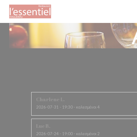
Πίνακας διαχείρισης "Μπισκότων" (Cookies)
Οι βαθμο
Charlene
L
2026-07-31
- 19:30 - καλεσμένοι 4
Luc
B
2026-07-24
- 19:00 - καλεσμένοι 2