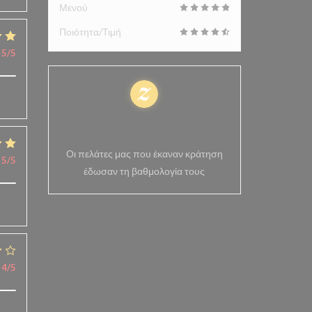
Μενού
Ποιότητα/Τιμή
5
/5
100% πιστοποιημένες
βαθμολογίες
Οι πελάτες μας που έκαναν κράτηση
5
/5
έδωσαν τη βαθμολογία τους
4
/5