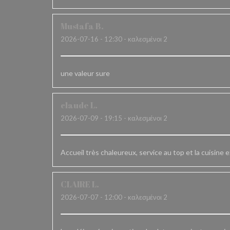
Mustafa
B
2026-07-16
- 12:30 - καλεσμένοι 2
une valeur sure
claude
L
2026-07-09
- 19:15 - καλεσμένοι 2
Accueil très chaleureux, service au top et la cuisine e
CLAIRE
L
2026-07-07
- 12:00 - καλεσμένοι 2