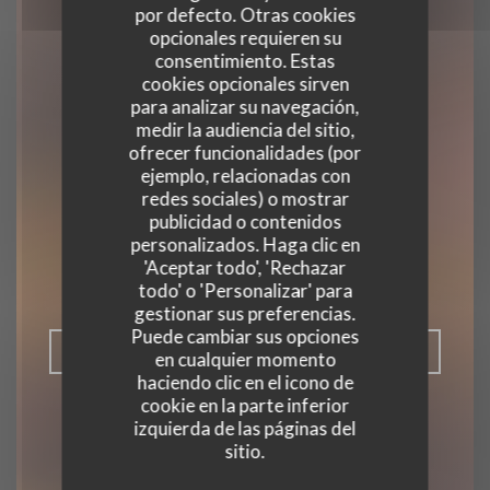
por defecto. Otras cookies
opcionales requieren su
consentimiento. Estas
cookies opcionales sirven
para analizar su navegación,
medir la audiencia del sitio,
ofrecer funcionalidades (por
L'essentiel bistrot
ejemplo, relacionadas con
redes sociales) o mostrar
parisien
publicidad o contenidos
personalizados. Haga clic en
RESTAURANTE CERVECERÍA
|
'Aceptar todo', 'Rechazar
HAGUENAU
todo' o 'Personalizar' para
gestionar sus preferencias.
Puede cambiar sus opciones
RESERVAR UNA MESA
en cualquier momento
haciendo clic en el icono de
cookie en la parte inferior
izquierda de las páginas del
sitio.