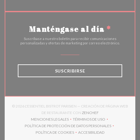
Manténgase al día
*
Suscríbase a nuestro boletín para recibir comunicaciones
personalizadas y ofertas de marketing por correo electrónico.
SUSCRIBIRSE
© 2026 L'ESSENTIEL BISTROT PARISIEN — CREACIÓN DE PÁGINA WEB
((ABRE EN UNA NUEVA 
DE RESTAURANTE CON
ZENCHEF
MENCIONES LEGALES
TÉRMINOS DE USO
((ABRE EN UNA NUEVA VENTANA))
((ABRE EN UNA NUEVA VENT
POLÍTICA DE PROTECCIÓN DE DATOS PERSONALES
((ABRE EN UNA NUEVA VENTANA))
POLÍTICA DE COOKIES
ACCESIBILIDAD
((ABRE EN UNA NUEVA VENTANA))
((ABRE EN UNA NUEVA VEN