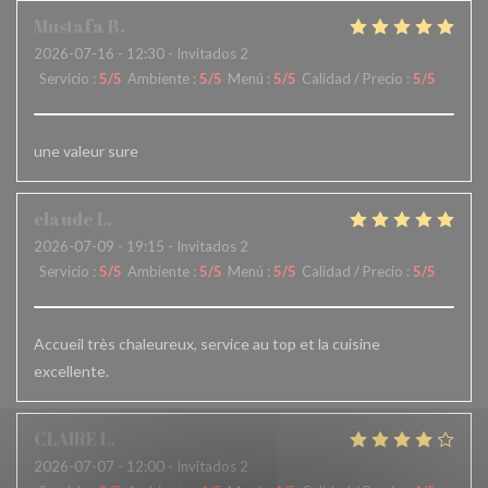
Mustafa
B
2026-07-16
- 12:30 - Invitados 2
Servicio
:
5
/5
Ambiente
:
5
/5
Menú
:
5
/5
Calidad / Precio
:
5
/5
une valeur sure
claude
L
2026-07-09
- 19:15 - Invitados 2
Servicio
:
5
/5
Ambiente
:
5
/5
Menú
:
5
/5
Calidad / Precio
:
5
/5
Accueil très chaleureux, service au top et la cuisine
excellente.
CLAIRE
L
2026-07-07
- 12:00 - Invitados 2