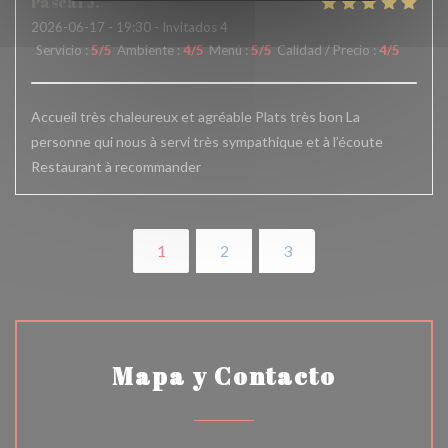
Pascal
J
2026-06-17
- 19:30 - Invitados 4
Servicio
:
5
/5
Ambiente
:
4
/5
Menú
:
5
/5
Calidad / Precio
:
4
/5
Accueil très chaleureux et agréable Plats très bon La
personne qui nous à servi très sympathique et à l’écoute
Restaurant à recommander
1
2
3
Mapa y Contacto