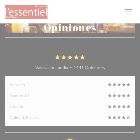
Personalización de sus opciones de cookies
Opiniones
4.9
/5
Valoración media —
1441 Opiniones
Servicio
Ambiente
Comida
Calidad/Precio