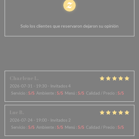
100% de opiniones comprobadas
Solo los clientes que reservaron dejaron su opinión
Las opiniones de nuestros
clientes
Charlene
L
2026-07-31
- 19:30 - Invitados 4
Servicio
:
5
/5
Ambiente
:
5
/5
Menú
:
5
/5
Calidad / Precio
:
5
/5
Luc
B
2026-07-24
- 19:00 - Invitados 2
Servicio
:
5
/5
Ambiente
:
5
/5
Menú
:
5
/5
Calidad / Precio
:
5
/5