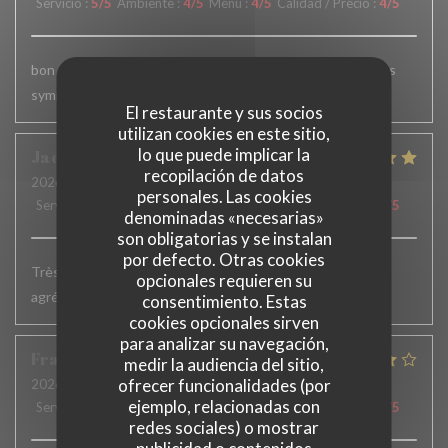
Servicio
:
5
/5
Ambiente
:
4
/5
Menú
:
4
/5
Calidad / Precio
:
4
/5
bon déjeuné mais portion du plat un peu juste. service très
sympa.
El restaurante y sus socios
utilizan cookies en este sitio,
lo que puede implicar la
Jacqueline
H
recopilación de datos
2026-07-02
- 19:15 - Invitados 2
personales. Las cookies
Servicio
:
5
/5
Ambiente
:
5
/5
Menú
:
5
/5
Calidad / Precio
:
5
/5
denominadas «necesarias»
son obligatorias y se instalan
por defecto. Otras cookies
Très bons plats. Service accueillant et efficace. Terrasse
opcionales requieren su
agréable
consentimiento. Estas
cookies opcionales sirven
para analizar su navegación,
François
W
medir la audiencia del sitio,
ofrecer funcionalidades (por
2026-06-23
- 12:45 - Invitados 8
ejemplo, relacionadas con
Servicio
:
4
/5
Ambiente
:
4
/5
Menú
:
4
/5
Calidad / Precio
:
4
/5
redes sociales) o mostrar