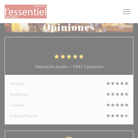
Personalización de sus opciones de cookies
Opiniones
4.9
/5
Valoración media —
1441 Opiniones
Servicio
Ambiente
Comida
Calidad/Precio