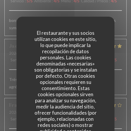
Servicio
:
5
/5
Ambiente
:
4
/5
Menú
:
4
/5
Calidad / Precio
:
4
/5
bon déjeuné mais portion du plat un peu juste. service très
sympa.
El restaurante y sus socios
utilizan cookies en este sitio,
lo que puede implicar la
Jacqueline
H
recopilación de datos
2026-07-02
- 19:15 - Invitados 2
personales. Las cookies
Servicio
:
5
/5
Ambiente
:
5
/5
Menú
:
5
/5
Calidad / Precio
:
5
/5
denominadas «necesarias»
son obligatorias y se instalan
por defecto. Otras cookies
Très bons plats. Service accueillant et efficace. Terrasse
opcionales requieren su
agréable
consentimiento. Estas
cookies opcionales sirven
para analizar su navegación,
François
W
medir la audiencia del sitio,
ofrecer funcionalidades (por
2026-06-23
- 12:45 - Invitados 8
ejemplo, relacionadas con
Servicio
:
4
/5
Ambiente
:
4
/5
Menú
:
4
/5
Calidad / Precio
:
4
/5
redes sociales) o mostrar