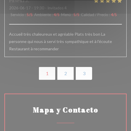
Pascal
J
2026-06-17
- 19:30 - Invitados 4
Servicio
:
5
/5
Ambiente
:
4
/5
Menú
:
5
/5
Calidad / Precio
:
4
/5
Accueil très chaleureux et agréable Plats très bon La
personne qui nous à servi très sympathique et à l’écoute
Restaurant à recommander
1
2
3
Mapa y Contacto