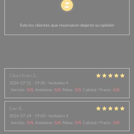
100% de opiniones comprobadas
Solo los clientes que reservaron dejaron su opinión
Las opiniones de nuestros
clientes
Charlene
L
2026-07-31
- 19:30 - Invitados 4
Servicio
:
5
/5
Ambiente
:
5
/5
Menú
:
5
/5
Calidad / Precio
:
5
/5
Luc
B
2026-07-24
- 19:00 - Invitados 2
Servicio
:
5
/5
Ambiente
:
5
/5
Menú
:
5
/5
Calidad / Precio
:
5
/5