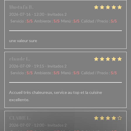
Mustafa
B
2026-07-16
- 12:30 - Invitados 2
Servicio
:
5
/5
Ambiente
:
5
/5
Menú
:
5
/5
Calidad / Precio
:
5
/5
une valeur sure
claude
L
2026-07-09
- 19:15 - Invitados 2
Servicio
:
5
/5
Ambiente
:
5
/5
Menú
:
5
/5
Calidad / Precio
:
5
/5
Accueil très chaleureux, service au top et la cuisine
excellente.
CLAIRE
L
2026-07-07
- 12:00 - Invitados 2