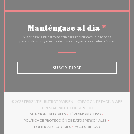
Manténgase al día
*
Suscríbase a nuestro boletín para recibir comunicaciones
personalizadas y ofertas de marketing por correo electrónico.
SUSCRIBIRSE
© 2026 L'ESSENTIEL BISTROT PARISIEN — CREACIÓN DE PÁGINA WEB
((ABRE EN UNA NUEVA 
DE RESTAURANTE CON
ZENCHEF
MENCIONES LEGALES
TÉRMINOS DE USO
((ABRE EN UNA NUEVA VENTANA))
((ABRE EN UNA NUEVA VENT
POLÍTICA DE PROTECCIÓN DE DATOS PERSONALES
((ABRE EN UNA NUEVA VENTANA))
POLÍTICA DE COOKIES
ACCESIBILIDAD
((ABRE EN UNA NUEVA VENTANA))
((ABRE EN UNA NUEVA VEN