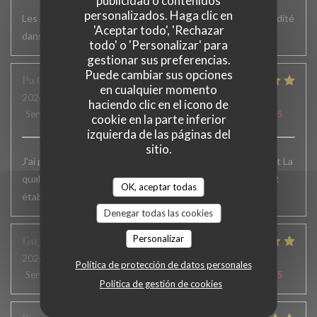
publicidad o contenidos
personalizados. Haga clic en
Les plats sont vraiment très bons mais un peu plus de rapidité
'Aceptar todo', 'Rechazar
dans le service serait appréciable
todo' o 'Personalizar' para
gestionar sus preferencias.
Puede cambiar sus opciones
Patrick
F
en cualquier momento
2026-06-24
- 12:15 - Invitados 6
haciendo clic en el icono de
Servicio
:
5
/5
Ambiente
:
5
/5
Menú
:
5
/5
Calidad / Precio
:
5
/5
cookie en la parte inferior
izquierda de las páginas del
sitio.
J’ai passé un excellent moment. L’accueil , le service, parfait La
qualité des plats excellente.. Je recommande vivement cet
OK, aceptar todas
établissement et j’y reviens toujours avec le même plaisir
Denegar todas las cookies
Guy
H
Personalizar
2026-06-19
- 12:30 - Invitados 2
Política de protección de datos personales
Servicio
:
5
/5
Ambiente
:
4
/5
Menú
:
5
/5
Calidad / Precio
:
5
/5
Política de gestión de cookies