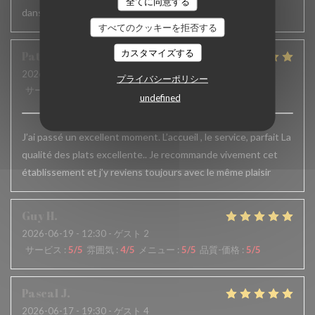
全てに同意する
dans le service serait appréciable
すべてのクッキーを拒否する
カスタマイズする
Patrick
F
2026-06-24
- 12:15 - ゲスト 6
プライバシーポリシー
サービス
:
5
/5
雰囲気
:
5
/5
メニュー
:
5
/5
品質-価格
:
5
/5
undefined
J’ai passé un excellent moment. L’accueil , le service, parfait La
qualité des plats excellente.. Je recommande vivement cet
établissement et j’y reviens toujours avec le même plaisir
Guy
H
2026-06-19
- 12:30 - ゲスト 2
サービス
:
5
/5
雰囲気
:
4
/5
メニュー
:
5
/5
品質-価格
:
5
/5
Pascal
J
2026-06-17
- 19:30 - ゲスト 4