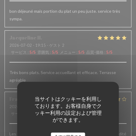
bon déjeuné mais portion du plat un peu juste. service très
sympa.
Jacqueline
H
2026-07-02
- 19:15 - ゲスト 2
サービス
:
5
/5
雰囲気
:
5
/5
メニュー
:
5
/5
品質-価格
:
5
/5
Très bons plats. Service accueillant et efficace. Terrasse
agréable
当サイトはクッキーを利用し
François
W
ております。お客様自身でク
2026-06-23
- 12:45 - ゲスト 8
ッキー利用の設定および管理
サービス
:
4
/5
雰囲気
:
4
/5
メニュー
:
4
/5
品質-価格
:
4
/5
ができます。
Les plats sont vraiment très bons mais un peu plus de rapidité