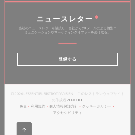
ニュースレター
*
当社のニュースレターを購読し、当社からのEメールによる個別コ
ミュニケーションやマーケティングオファーを受け取る。
登録する
© 2026 L'ESSENTIEL BISTROT PARISIEN — このレストランウェブサイト
((新しいウィンドウで開きます))
の作成者
ZENCHEF
免責
利用規約
個人情報保護方針
クッキー ポリシー
((新しいウィンドウで開きます))
((新しいウィンドウで開きます))
((新しいウィンドウで開きます))
((新しいウィンドウで開
アクセシビリティ
((新しいウィンドウで開きます))