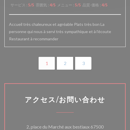
サービス
:
5
/5
雰囲気
:
4
/5
メニュー
:
5
/5
品質-価格
:
4
/5
Accueil très chaleureux et agréable Plats très bon La
personne qui nous à servi très sympathique et à l’écoute
Restaurant à recommander
1
2
3
アクセス/お問い合わせ
2, place du Marché aux bestiaux 67500