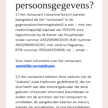
persoonsgegevens?
2.1 Het restaurant L'essentiel bistrot parisien
(aangeduid als het "restaurant" in dit
gegevensbeschermingsbeleid) is een -, met een
maatschappelijk kapitaal van 15000€ euro,
ingeschreven bij de Kamer van Koophandel
onder nummer 48521369800015 (KvK-nummer
48521369800015), met zetel te Haguenau,
BTW-nummer: FR33485213698, tel: -, email: -.
Voor meer informatie over het restaurant,
wettelijke vermeldingen
.
2.2 Het restaurant beheert deze website (zie de
"website" zoals hierboven gedefinieerd), die tot
doel heeft aan elke internetgebruiker die deze
gebruikt of bezoekt informatie beschikbaar te
stellen om de activiteit van het restaurant te
ontdekken, de aangeboden kaarten en menu's,
evenals zijn actualiteiten, of nog beoordelingen