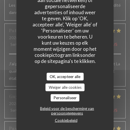
aan sociale netwerken) of
Les plats sont vraiment très bons mais un peu plus de rapidité
gepersonaliseerde
advertenties of inhoud weer
dans le service serait appréciable
te geven. Klik op 'OK,
accepteer alle', 'Weiger alle' of
Patrick
F
'Personaliseer' om uw
voorkeuren te beheren. U
2026-06-24
- 12:15 - Gasten 6
kunt uw keuzes op elk
Service
:
5
/5
Atmosfeer
:
5
/5
Keuken
:
5
/5
Kwaliteit / Prijs
:
5
/5
moment wijzigen door op het
cookiepictogram linksonder
op de sitepagina's te klikken.
J’ai passé un excellent moment. L’accueil , le service, parfait La
qualité des plats excellente.. Je recommande vivement cet
OK, accepteer alle
établissement et j’y reviens toujours avec le même plaisir
Weiger alle cookies
Guy
H
Personaliseer
2026-06-19
- 12:30 - Gasten 2
Beleid voor de bescherming van
Service
:
5
/5
Atmosfeer
:
4
/5
Keuken
:
5
/5
Kwaliteit / Prijs
:
5
/5
persoonsgegevens
Cookiebeleid
Pascal
J