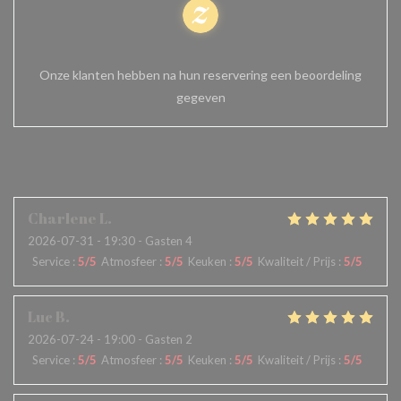
100% gecertificeerde beoordelingen
Onze klanten hebben na hun reservering een beoordeling
gegeven
Onze gastbeoordelingen
Charlene
L
2026-07-31
- 19:30 - Gasten 4
Service
:
5
/5
Atmosfeer
:
5
/5
Keuken
:
5
/5
Kwaliteit / Prijs
:
5
/5
Luc
B
2026-07-24
- 19:00 - Gasten 2
Service
:
5
/5
Atmosfeer
:
5
/5
Keuken
:
5
/5
Kwaliteit / Prijs
:
5
/5