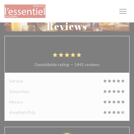
Cookies beheer paneel
Reviews
4.9
/5
Gemiddelde rating —
1441 reviews
Service
Atmosfeer
Menu's
Kwaliteit/Prijs