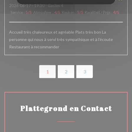
2026-06-17
- 19:30 - Gasten 4
Service
:
5
/5
Atmosfeer
:
4
/5
Keuken
:
5
/5
Kwaliteit / Prijs
:
4
/5
Accueil très chaleureux et agréable Plats très bon La
personne qui nous à servi très sympathique et à l’écoute
Restaurant à recommander
1
2
3
Plattegrond en Contact