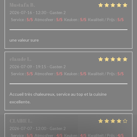
Mustafa
B
2026-07-16
- 12:30 - Gasten 2
Service
:
5
/5
Atmosfeer
:
5
/5
Keuken
:
5
/5
Kwaliteit / Prijs
:
5
/5
une valeur sure
claude
L
2026-07-09
- 19:15 - Gasten 2
Service
:
5
/5
Atmosfeer
:
5
/5
Keuken
:
5
/5
Kwaliteit / Prijs
:
5
/5
Accueil très chaleureux, service au top et la cuisine
excellente.
CLAIRE
L
2026-07-07
- 12:00 - Gasten 2
Service
:
5
/5
Atmosfeer
:
4
/5
Keuken
:
4
/5
Kwaliteit / Prijs
:
4
/5