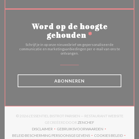
Word op de hoogte
gehouden
*
Schrijf je in op onze nieuwsbrief om gepersonaliseerde
communicatie en marketingaanbiedingen per e-mail van ons te
ontvangen.
ABONNEREN
© 2026 L'ESSENTIEL BISTROT PARISIEN — RESTAURANT WEBSITE
((OPENT IN EEN NIEUW V
GECREËERD DOOR
ZENCHEF
DISCLAIMER
GEBRUIKSVOORWAARDEN
((OPENT IN EEN NIEUW VENSTER))
((OPENT IN EEN NIEUW VENSTER)
BELEID BESCHERMING PERSOONSGEGEVENS
COOKIES BELEID
((OPENT IN EEN NIEUW VENSTER))
((OPENT IN EEN