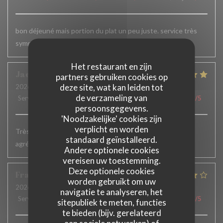
bon déjeuné mais portion du plat un peu juste. service très
sympa.
Het restaurant en zijn
Jacqueline
H
partners gebruiken cookies op
deze site, wat kan leiden tot
2026-07-02
- 19:15 - Gasten 2
de verzameling van
Service
:
5
/5
Atmosfeer
:
5
/5
Keuken
:
5
/5
Kwaliteit / Prijs
:
5
/5
persoonsgegevens.
'Noodzakelijke' cookies zijn
verplicht en worden
Très bons plats. Service accueillant et efficace. Terrasse
standaard geïnstalleerd.
agréable
Andere optionele cookies
vereisen uw toestemming.
Deze optionele cookies
François
W
worden gebruikt om uw
2026-06-23
- 12:45 - Gasten 8
navigatie te analyseren, het
Service
:
4
/5
Atmosfeer
:
4
/5
Keuken
:
4
/5
Kwaliteit / Prijs
:
4
/5
sitepubliek te meten, functies
te bieden (bijv. gerelateerd