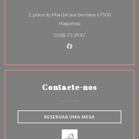
2, place du Marché aux bestiaux 67500
((abre numa nova janela))
Haguenau
03 88 73 39 47
Facebook ((abre numa nova j
Contacte-nos
RESERVAR UMA MESA