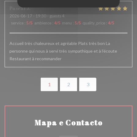
Pascal
J
2026-06-17
- 19:30 - guests 4
service
:
5
/5
ambience
:
4
/5
menu
:
5
/5
quality_price
:
4
/5
Accueil très chaleureux et agréable Plats très bon La
personne qui nous à servi très sympathique et à l’écoute
Restaurant à recommander
1
2
3
Mapa e Contacto