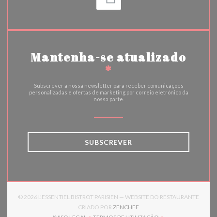
Mantenha-se atualizado
*
Subscrever a nossa newsletter para receber comunicações
personalizadas e ofertas de marketing por correio eletrónico da
nossa parte.
SUBSCREVER
© 2026 L'ESSENTIEL BISTROT PARISIEN — WEBSITE DO RESTAURANTE
((ABRE NUMA NOVA JANELA)
CRIADO POR
ZENCHEF