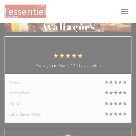
Painel de Gerenciamento de Cookies
Avaliações
4.9
/5
Avaliação média —
1441 avaliações
Apoio
Atmosfera
Menus
Qualidade/Preço