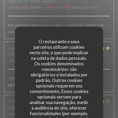
2026-07-07
- 12:00 - guests 2
service
:
5
/5
ambience
:
4
/5
menu
:
4
/5
quality_price
:
4
/5
bon déjeuné mais portion du plat un peu juste. service très
sympa.
O restaurante e seus
parceiros utilizam cookies
Jacqueline
H
neste site, o que pode implicar
2026-07-02
- 19:15 - guests 2
na coleta de dados pessoais.
service
:
5
/5
ambience
:
5
/5
menu
:
5
/5
quality_price
:
5
/5
Os cookies denominados
«necessários» são
obrigatórios e instalados por
Très bons plats. Service accueillant et efficace. Terrasse
padrão. Outros cookies
agréable
opcionais requerem seu
consentimento. Esses cookies
opcionais servem para
François
W
analisar sua navegação, medir
a audiência do site, oferecer
2026-06-23
- 12:45 - guests 8
funcionalidades (por exemplo,
service
:
4
/5
ambience
:
4
/5
menu
:
4
/5
quality_price
:
4
/5