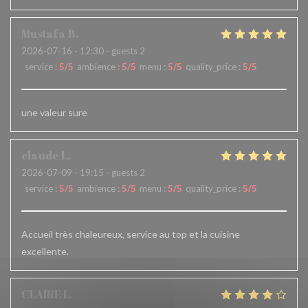
Mustafa
B
2026-07-16
- 12:30 - guests 2
service
:
5
/5
ambience
:
5
/5
menu
:
5
/5
quality_price
:
5
/5
une valeur sure
claude
L
2026-07-09
- 19:15 - guests 2
service
:
5
/5
ambience
:
5
/5
menu
:
5
/5
quality_price
:
5
/5
Accueil très chaleureux, service au top et la cuisine
excellente.
CLAIRE
L