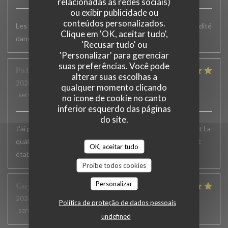
relacionadas às redes sociais)
ou exibir publicidade ou
conteúdos personalizados.
Les plats sont vraiment très bons mais un peu plus de rapidité
Clique em 'OK, aceitar tudo',
dans le service serait appréciable
'Recusar tudo' ou
'Personalizar' para gerenciar
suas preferências. Você pode
Patrick
F
alterar suas escolhas a
2026-06-24
- 12:15 - guests 6
qualquer momento clicando
service
:
5
/5
ambience
:
5
/5
menu
:
5
/5
quality_price
:
5
/5
no ícone de cookie no canto
inferior esquerdo das páginas
do site.
J’ai passé un excellent moment. L’accueil , le service, parfait La
qualité des plats excellente.. Je recommande vivement cet
OK, aceitar tudo
établissement et j’y reviens toujours avec le même plaisir
Proíbe todos cookies
Personalizar
Guy
H
2026-06-19
- 12:30 - guests 2
Política de proteção de dados pessoais
service
:
5
/5
ambience
:
4
/5
menu
:
5
/5
quality_price
:
5
/5
undefined