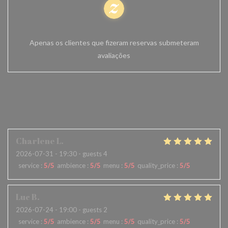
Avaliações 100% certificadas
Apenas os clientes que fizeram reservas submeteram
avaliações
reviews_from_our_clients_fo
llowing_booking
Charlene
L
2026-07-31
- 19:30 - guests 4
service
:
5
/5
ambience
:
5
/5
menu
:
5
/5
quality_price
:
5
/5
Luc
B
2026-07-24
- 19:00 - guests 2
service
:
5
/5
ambience
:
5
/5
menu
:
5
/5
quality_price
:
5
/5