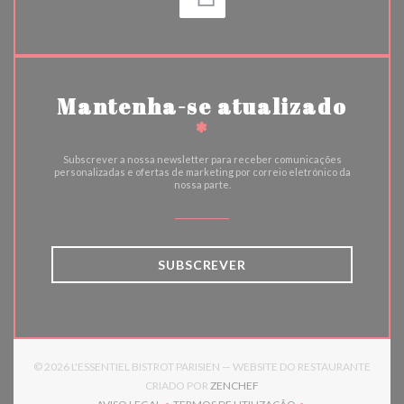
Mantenha-se atualizado
*
Subscrever a nossa newsletter para receber comunicações
personalizadas e ofertas de marketing por correio eletrónico da
nossa parte.
SUBSCREVER
© 2026 L'ESSENTIEL BISTROT PARISIEN — WEBSITE DO RESTAURANTE
((ABRE NUMA NOVA JANELA)
CRIADO POR
ZENCHEF