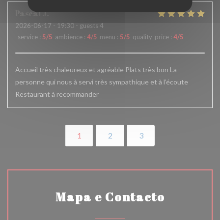
Pascal
J
2026-06-17
- 19:30 - guests 4
service
:
5
/5
ambience
:
4
/5
menu
:
5
/5
quality_price
:
4
/5
Accueil très chaleureux et agréable Plats très bon La
personne qui nous à servi très sympathique et à l’écoute
Restaurant à recommander
1
2
3
Mapa e Contacto