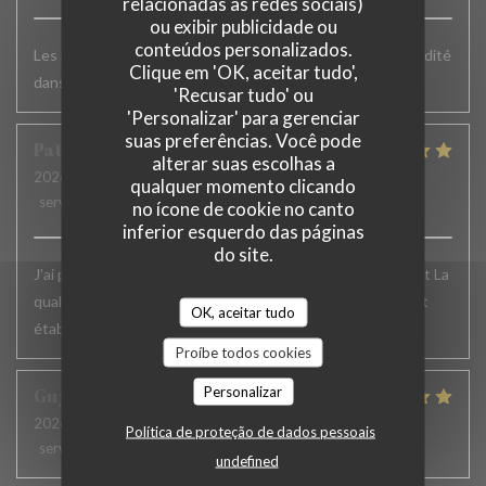
relacionadas às redes sociais)
ou exibir publicidade ou
conteúdos personalizados.
Les plats sont vraiment très bons mais un peu plus de rapidité
Clique em 'OK, aceitar tudo',
dans le service serait appréciable
'Recusar tudo' ou
'Personalizar' para gerenciar
suas preferências. Você pode
Patrick
F
alterar suas escolhas a
2026-06-24
- 12:15 - guests 6
qualquer momento clicando
service
:
5
/5
ambience
:
5
/5
menu
:
5
/5
quality_price
:
5
/5
no ícone de cookie no canto
inferior esquerdo das páginas
do site.
J’ai passé un excellent moment. L’accueil , le service, parfait La
qualité des plats excellente.. Je recommande vivement cet
OK, aceitar tudo
établissement et j’y reviens toujours avec le même plaisir
Proíbe todos cookies
Personalizar
Guy
H
2026-06-19
- 12:30 - guests 2
Política de proteção de dados pessoais
service
:
5
/5
ambience
:
4
/5
menu
:
5
/5
quality_price
:
5
/5
undefined