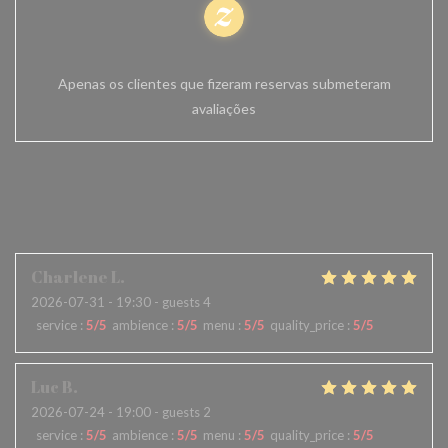
Avaliações 100% certificadas
Apenas os clientes que fizeram reservas submeteram
avaliações
reviews_from_our_clients_fo
llowing_booking
Charlene
L
2026-07-31
- 19:30 - guests 4
service
:
5
/5
ambience
:
5
/5
menu
:
5
/5
quality_price
:
5
/5
Luc
B
2026-07-24
- 19:00 - guests 2
service
:
5
/5
ambience
:
5
/5
menu
:
5
/5
quality_price
:
5
/5