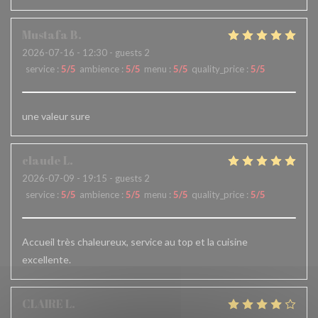
Mustafa
B
2026-07-16
- 12:30 - guests 2
service
:
5
/5
ambience
:
5
/5
menu
:
5
/5
quality_price
:
5
/5
une valeur sure
claude
L
2026-07-09
- 19:15 - guests 2
service
:
5
/5
ambience
:
5
/5
menu
:
5
/5
quality_price
:
5
/5
Accueil très chaleureux, service au top et la cuisine
excellente.
CLAIRE
L