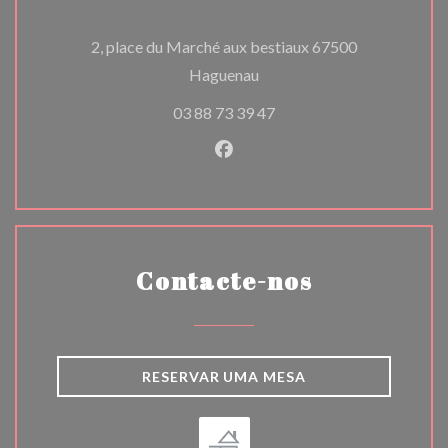
2, place du Marché aux bestiaux 67500
((abre numa nova janela))
Haguenau
03 88 73 39 47
Facebook ((abre numa nova j
Contacte-nos
RESERVAR UMA MESA