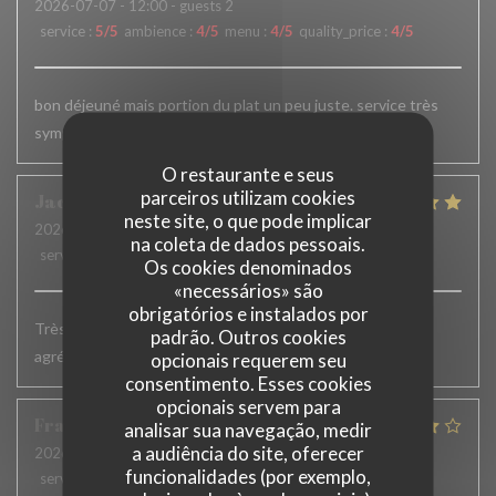
2026-07-07
- 12:00 - guests 2
service
:
5
/5
ambience
:
4
/5
menu
:
4
/5
quality_price
:
4
/5
bon déjeuné mais portion du plat un peu juste. service très
sympa.
O restaurante e seus
parceiros utilizam cookies
Jacqueline
H
neste site, o que pode implicar
2026-07-02
- 19:15 - guests 2
na coleta de dados pessoais.
service
:
5
/5
ambience
:
5
/5
menu
:
5
/5
quality_price
:
5
/5
Os cookies denominados
«necessários» são
obrigatórios e instalados por
Très bons plats. Service accueillant et efficace. Terrasse
padrão. Outros cookies
agréable
opcionais requerem seu
consentimento. Esses cookies
opcionais servem para
François
W
analisar sua navegação, medir
a audiência do site, oferecer
2026-06-23
- 12:45 - guests 8
funcionalidades (por exemplo,
service
:
4
/5
ambience
:
4
/5
menu
:
4
/5
quality_price
:
4
/5