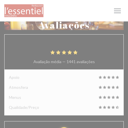
Painel de Gerenciamento de Cookies
Avaliações
4.9
/5
Avaliação média —
1441 avaliações
Apoio
Atmosfera
Menus
Qualidade/Preço