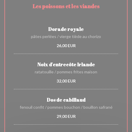
Les poissons et les viandes
Dorade royale
pâtes perlées / vierge tiède au chorizo
26,00 EUR
Noix d'entrecôte Irlande
ratatouille / pommes frites maison
32,00 EUR
Dos de cabillaud
fenouil confit / pommes bouchon / bouillon safrané
29,00 EUR