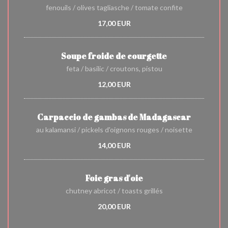
fenouils / olives tagliasche / tomate confite
17,00 EUR
Soupe froide de courgette
feta / basilic / croutons, pistou
12,00 EUR
Carpaccio de gambas de Madagascar
au kalamansi / pickels d'oignons rouges / noisette
14,00 EUR
Foie gras d'oie
chutney abricot / toasts grillés
20,00 EUR