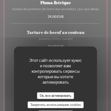
Pluma Ibérique
écrasé de pommes de terre aux aromates / jus aux olives
29,00 EUR
Tartare de boeuf au couteau
pommes frites maison
22,00 EUR
Этот сайт использует кукис
Les desserts
и позволяет вам
контролировать сервисы
9,00 EUR
которые вы хотите
активировать
Brownies au chocolat
Ок, все активировать
glace yaourt
Запретить использование cookies
9,00 EUR