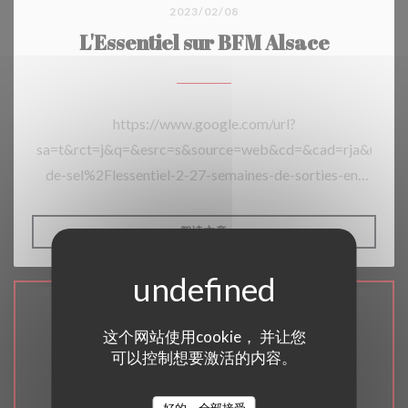
2023/02/08
L'Essentiel sur BFM Alsace
https://www.google.com/url?
sa=t&rct=j&q=&esrc=s&source=web&cd=&cad=rja&ua
de-sel%2Flessentiel-2-27-semaines-de-sorties-en-
famille%2Flessentiel-2-pdf-
light%2F&usg=AOvVaw0OhwLiHiGSW78KPgW_mrnn
((在新窗口中打开))
阅读文章
地图和联系方式
这个网站使用cookie， 并让您
可以控制想要激活的内容。
好的，全部接受