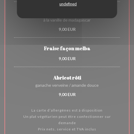
undefined
Crème brûlée
à la vanille de madagascar
9,00 EUR
Fraise façon melba
9,00 EUR
Abricot rôti
ganache verveine / amande douce
9,00 EUR
La carte d’allergènes est à disposition
Un plat végétarien peut être confectionner sur
demande
Prix nets, service et TVA inclus