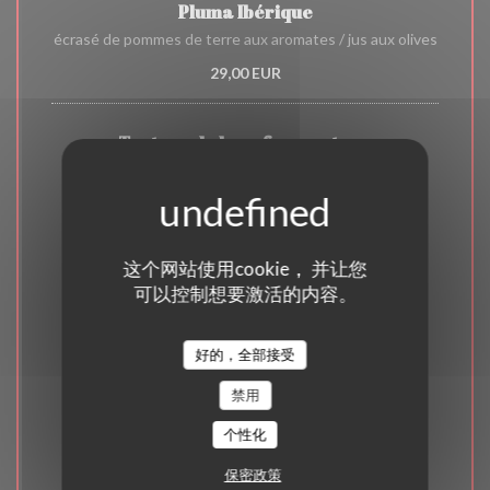
Pluma Ibérique
écrasé de pommes de terre aux aromates / jus aux olives
29,00 EUR
Tartare de boeuf au couteau
pommes frites maison
22,00 EUR
这个网站使用cookie， 并让您
Les desserts
可以控制想要激活的内容。
9,00 EUR
好的，全部接受
禁用
Brownies au chocolat
glace yaourt
个性化
9,00 EUR
保密政策