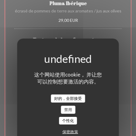
Pluma Ibérique
écrasé de pommes de terre aux aromates / jus aux olives
29,00 EUR
Tartare de boeuf au couteau
pommes frites maison
22,00 EUR
这个网站使用cookie， 并让您
Les desserts
可以控制想要激活的内容。
9,00 EUR
好的，全部接受
禁用
Brownies au chocolat
glace yaourt
个性化
9,00 EUR
保密政策