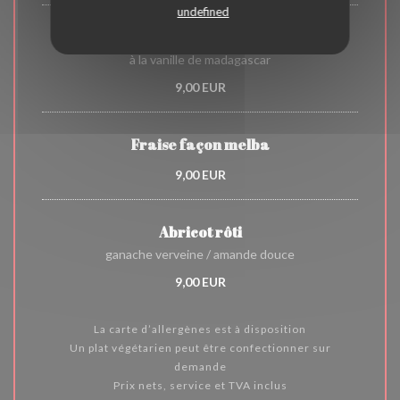
undefined
Crème brûlée
à la vanille de madagascar
9,00 EUR
Fraise façon melba
9,00 EUR
Abricot rôti
ganache verveine / amande douce
9,00 EUR
La carte d’allergènes est à disposition
Un plat végétarien peut être confectionner sur
demande
Prix nets, service et TVA inclus