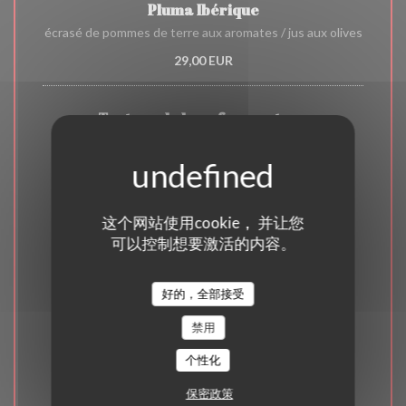
Pluma Ibérique
écrasé de pommes de terre aux aromates / jus aux olives
29,00 EUR
Tartare de boeuf au couteau
pommes frites maison
22,00 EUR
这个网站使用cookie， 并让您
Les desserts
可以控制想要激活的内容。
9,00 EUR
好的，全部接受
禁用
Brownies au chocolat
glace yaourt
个性化
9,00 EUR
保密政策