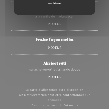
undefined
Crème brûlée
à la vanille de madagascar
9,00 EUR
Fraise façon melba
9,00 EUR
Abricot rôti
ganache verveine / amande douce
9,00 EUR
La carte d’allergènes est à disposition
Un plat végétarien peut être confectionner sur
demande
Prix nets, service et TVA inclus