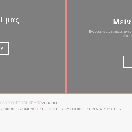
ί μας
Μείν
Εγγραφείτε στο ενημερωτικό μα
μάρκετ
ΟΎ
((ΑΝΟΊΓΕΙ ΣΕ ΝΈΟ ΠΑΡΆΘΥΡΟ))
ΟΡΊΟΥ ΔΗΜΙΟΥΡΓΉΘΗΚΕ ΑΠΌ
ZENCHEF
ΟΣΩΠΙΚΏΝ ΔΕΔΟΜΈΝΩΝ
ΠΟΛΙΤΙΚΉ ΓΙΑ ΤΑ COOKIES
ΠΡΟΣΒΑΣΙΜΌΤΗΤΑ
(ΑΝΟΊΓΕΙ ΣΕ ΝΈΟ ΠΑΡΆΘΥΡΟ))
((ΑΝΟΊΓΕΙ ΣΕ ΝΈΟ ΠΑΡΆΘΥΡΟ))
((ΑΝΟΊΓΕΙ ΣΕ Ν