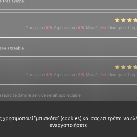
ce très sympa.
Υπηρεσία
:
5
/5
Ατμόσφαιρα
:
5
/5
Μενού
:
5
/5
Ποιότητα / Τιμή
:
asse agréable
Υπηρεσία
:
4
/5
Ατμόσφαιρα
:
4
/5
Μενού
:
4
/5
Ποιότητα / Τιμή
:
 rapidité dans le service serait appréciable
 χρησιμοποιεί "μπισκότα" (cookies) και σας επιτρέπει να ελέ
Υπηρεσία
:
5
/5
Ατμόσφαιρα
:
5
/5
Μενού
:
5
/5
Ποιότητα / Τιμή
:
ενεργοποιήσετε