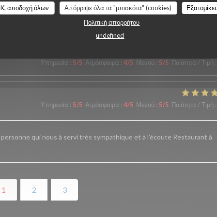
, parfait La qualité des plats excellente.. Je recommande vivement cet
K, αποδοχή όλων
Απόρριψε όλα τα "μπισκότα" (cookies)
Εξατομίκε
isir
Πολιτική απορρήτου
undefined
Υπηρεσία
:
5
/5
Ατμόσφαιρα
:
4
/5
Μενού
:
5
/5
Ποιότητα / Τιμή
:
Υπηρεσία
:
5
/5
Ατμόσφαιρα
:
4
/5
Μενού
:
5
/5
Ποιότητα / Τιμή
:
a personne qui nous à servi très sympathique et à l’écoute Restaurant à
1
2
3