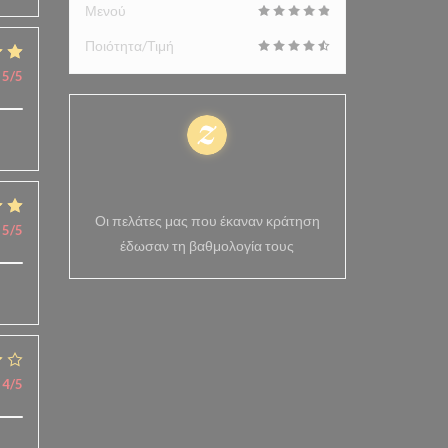
Μενού
Ποιότητα/Τιμή
5
/5
100% πιστοποιημένες
βαθμολογίες
Οι πελάτες μας που έκαναν κράτηση
5
/5
έδωσαν τη βαθμολογία τους
4
/5