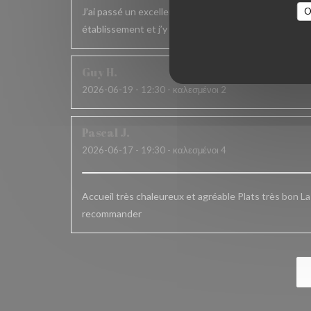
J’ai passé un excellent moment. L’accueil , le service
O
établissement et j’y reviens toujours avec le même pla
Guy
H
2026-06-19
- 12:30 - καλεσμένοι 2
Pascal
J
2026-06-17
- 19:30 - καλεσμένοι 4
Accueil très chaleureux et agréable Plats très bon L
recommander