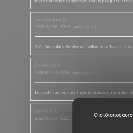
bon déjeuné mais portion du plat un peu juste. servi
Jacqueline
H
2026-07-02
- 19:15 - καλεσμένοι 2
Très bons plats. Service accueillant et efficace. Terr
François
W
2026-06-23
- 12:45 - καλεσμένοι 8
Les plats sont vraiment très bons mais un peu plus de
Patrick
F
Ο ιστότοπος αυτός
2026-06-24
- 12:15 - καλεσμένοι 6