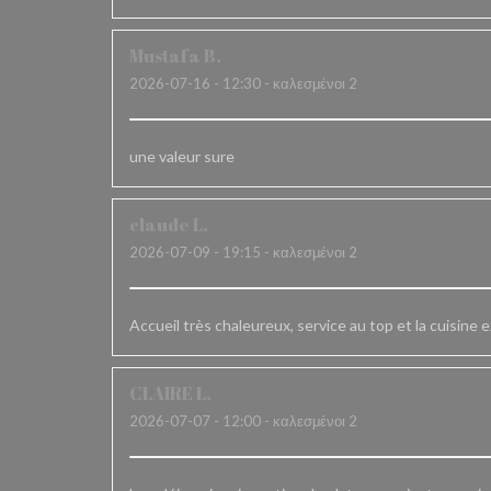
Mustafa
B
2026-07-16
- 12:30 - καλεσμένοι 2
une valeur sure
claude
L
2026-07-09
- 19:15 - καλεσμένοι 2
Accueil très chaleureux, service au top et la cuisine e
CLAIRE
L
2026-07-07
- 12:00 - καλεσμένοι 2