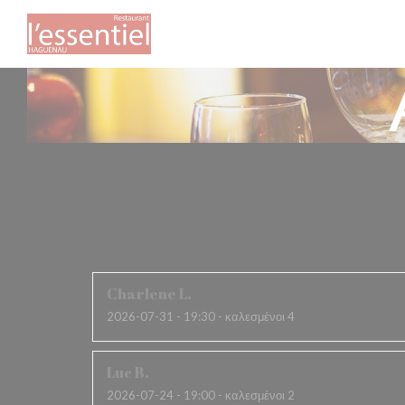
Πίνακας διαχείρισης "Μπισκότων" (Cookies)
Οι βαθμο
Charlene
L
2026-07-31
- 19:30 - καλεσμένοι 4
Luc
B
2026-07-24
- 19:00 - καλεσμένοι 2