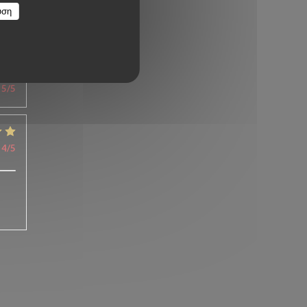
υση
5
/5
4
/5