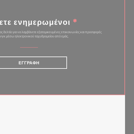
ετε ενημερωμένοι
*
ς δελτίο για να λαμβάνετε εξατομικευμένες επικοινωνίες και προσφορές
ινγκ μέσω ηλεκτρονικού ταχυδρομείου από εμάς.
ΕΓΓΡΑΦΉ
ΈΟ ΠΑΡΆΘΥΡΟ))