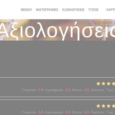
ΜΕΝΟΎ
ΦΩΤΟΓΡΑΦΊΕΣ
ΑΞΙΟΛΟΓΉΣΕΙΣ
ΤΎΠΟΣ
ΧΆΡΤ
((ΑΝΟΊΓ
Αξιολογήσει
λογίες πελατών μας
Υπηρεσία
:
5
/5
Ατμόσφαιρα
:
5
/5
Μενού
:
5
/5
Ποιότητα / Τιμή
:
Υπηρεσία
:
5
/5
Ατμόσφαιρα
:
5
/5
Μενού
:
5
/5
Ποιότητα / Τιμή
: