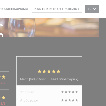
ΗΣ ΚΑΙ ΕΠΙΚΟΙΝΩΝΊΑ
ΚΆΝΤΕ ΚΡΆΤΗΣΗ ΤΡΑΠΕΖΙΟΎ
EL
ΕΙ ΣΕ ΝΈΟ ΠΑΡΆΘΥΡΟ))
ς
4.9
/5
Μέση βαθμολογία —
1441 αξιολογήσεις
5
/5
Υπηρεσία
Ατμόσφαιρα
5
/5