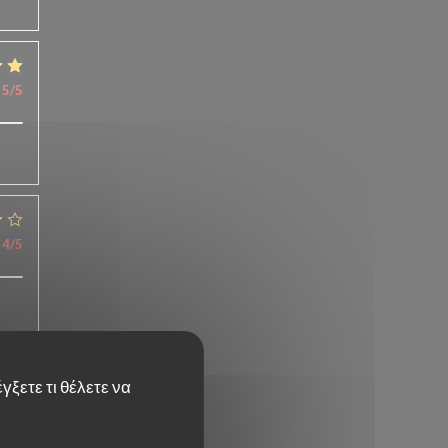
5
/5
4
/5
γξετε τι θέλετε να
5
/5