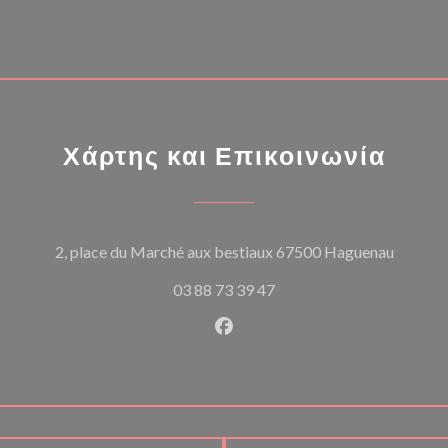
Χάρτης και Επικοινωνία
((ανοίγ
2, place du Marché aux bestiaux 67500 Haguenau
03 88 73 39 47
Facebook ((ανοίγει σε νέο π