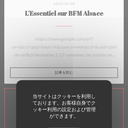
2023/02/08
L'Essentiel sur BFM Alsace
https://www.google.com/url?
sa=t&rct=j&q=&esrc=s&source=web&cd=&cad=rja&ua
de-sel%2Flessentiel-2-27-semaines-de-sorties-en-
famille%2Flessentiel-2-pdf-
light%2F&usg=AOvVaw0OhwLiHiGSW78KPgW_mrnn
((新しいウィンドウで開きます))
記事を読む
当サイトはクッキーを利用し
アクセス/お問い合わせ
ております。お客様自身でク
ッキー利用の設定および管理
ができます。