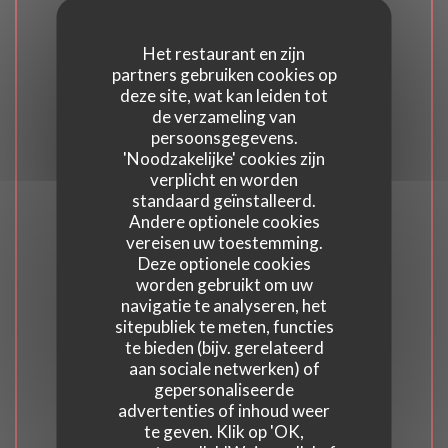
Het restaurant en zijn
Keuken
partners gebruiken cookies op
Fijne keuken, Moderne Franse keuken
deze site, wat kan leiden tot
de verzameling van
persoonsgegevens.
Soort bedrijf
'Noodzakelijke' cookies zijn
Bistrot Restaurant, Bistronomic Restaurant
verplicht en worden
standaard geïnstalleerd.
Andere optionele cookies
Diensten
vereisen uw toestemming.
Private Hire, Verwarmd terras, Makkelijk te
Deze optionele cookies
worden gebruikt om uw
parkeren, WIFI, Geblokkeerde toegang
navigatie te analyseren, het
sitepubliek te meten, functies
Betaalmethoden
te bieden (bijv. gerelateerd
aan sociale netwerken) of
Apple Pay, overschrijving, Paiement Sans
gepersonaliseerde
ContactPaiement Sans Contact, Eurocard /
advertenties of inhoud weer
Mastercard, Visa, American Express, controles,
te geven. Klik op 'OK,