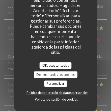
publicidad o contenidos
personalizados. Haga clic en
Les plats sont vraiment très bons mais un peu plus de rapidité
'Aceptar todo', 'Rechazar
dans le service serait appréciable
todo' o 'Personalizar' para
gestionar sus preferencias.
Puede cambiar sus opciones
Patrick
F
en cualquier momento
2026-06-24
- 12:15 - Invitados 6
haciendo clic en el icono de
Servicio
:
5
/5
Ambiente
:
5
/5
Menú
:
5
/5
Calidad / Precio
:
5
/5
cookie en la parte inferior
izquierda de las páginas del
sitio.
J’ai passé un excellent moment. L’accueil , le service, parfait La
qualité des plats excellente.. Je recommande vivement cet
OK, aceptar todas
établissement et j’y reviens toujours avec le même plaisir
Denegar todas las cookies
Guy
H
Personalizar
2026-06-19
- 12:30 - Invitados 2
Política de protección de datos personales
Servicio
:
5
/5
Ambiente
:
4
/5
Menú
:
5
/5
Calidad / Precio
:
5
/5
Política de gestión de cookies