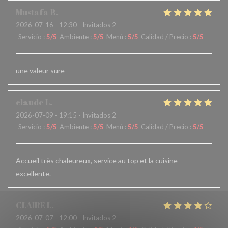
Mustafa
B
2026-07-16
- 12:30 - Invitados 2
Servicio
:
5
/5
Ambiente
:
5
/5
Menú
:
5
/5
Calidad / Precio
:
5
/5
une valeur sure
claude
L
2026-07-09
- 19:15 - Invitados 2
Servicio
:
5
/5
Ambiente
:
5
/5
Menú
:
5
/5
Calidad / Precio
:
5
/5
Accueil très chaleureux, service au top et la cuisine
excellente.
CLAIRE
L
2026-07-07
- 12:00 - Invitados 2