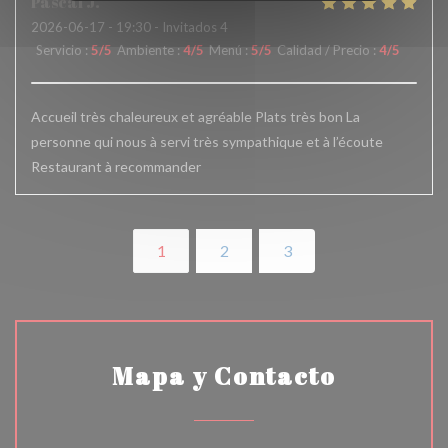
Pascal
J
2026-06-17
- 19:30 - Invitados 4
Servicio
:
5
/5
Ambiente
:
4
/5
Menú
:
5
/5
Calidad / Precio
:
4
/5
Accueil très chaleureux et agréable Plats très bon La
personne qui nous à servi très sympathique et à l’écoute
Restaurant à recommander
1
2
3
Mapa y Contacto