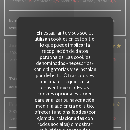
Servicio
:
5
/5
Ambiente
:
4
/5
Menú
:
4
/5
Calidad / Precio
:
4
/5
bon déjeuné mais portion du plat un peu juste. service très
sympa.
El restaurante y sus socios
utilizan cookies en este sitio,
lo que puede implicar la
Jacqueline
H
recopilación de datos
2026-07-02
- 19:15 - Invitados 2
personales. Las cookies
Servicio
:
5
/5
Ambiente
:
5
/5
Menú
:
5
/5
Calidad / Precio
:
5
/5
denominadas «necesarias»
son obligatorias y se instalan
por defecto. Otras cookies
Très bons plats. Service accueillant et efficace. Terrasse
opcionales requieren su
agréable
consentimiento. Estas
cookies opcionales sirven
para analizar su navegación,
François
W
medir la audiencia del sitio,
ofrecer funcionalidades (por
2026-06-23
- 12:45 - Invitados 8
ejemplo, relacionadas con
Servicio
:
4
/5
Ambiente
:
4
/5
Menú
:
4
/5
Calidad / Precio
:
4
/5
redes sociales) o mostrar