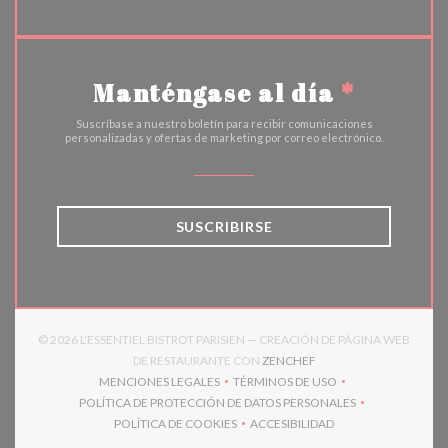
Manténgase al día
*
Suscríbase a nuestro boletín para recibir comunicaciones
personalizadas y ofertas de marketing por correo electrónico.
SUSCRIBIRSE
© 2026 L'ESSENTIEL BISTROT PARISIEN — CREACIÓN DE PÁGINA WEB
((ABRE EN UNA NUEVA 
DE RESTAURANTE CON
ZENCHEF
MENCIONES LEGALES
TÉRMINOS DE USO
((ABRE EN UNA NUEVA VENTANA))
((ABRE EN UNA NUEVA VENT
POLÍTICA DE PROTECCIÓN DE DATOS PERSONALES
((ABRE EN UNA NUEVA VENTANA))
POLÍTICA DE COOKIES
ACCESIBILIDAD
((ABRE EN UNA NUEVA VENTANA))
((ABRE EN UNA NUEVA VEN