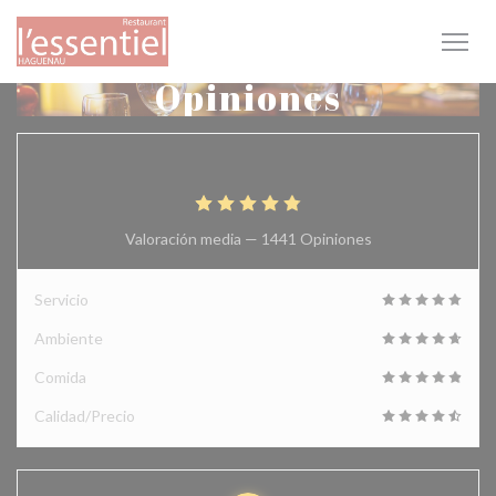
Personalización de sus opciones de cookies
Opiniones
4.9
/5
Valoración media —
1441 Opiniones
Servicio
Ambiente
Comida
Calidad/Precio