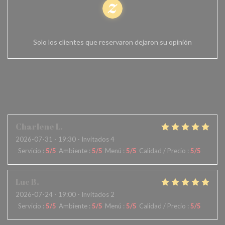
100% de opiniones comprobadas
Solo los clientes que reservaron dejaron su opinión
Las opiniones de nuestros
clientes
Charlene
L
2026-07-31
- 19:30 - Invitados 4
Servicio
:
5
/5
Ambiente
:
5
/5
Menú
:
5
/5
Calidad / Precio
:
5
/5
Luc
B
2026-07-24
- 19:00 - Invitados 2
Servicio
:
5
/5
Ambiente
:
5
/5
Menú
:
5
/5
Calidad / Precio
:
5
/5