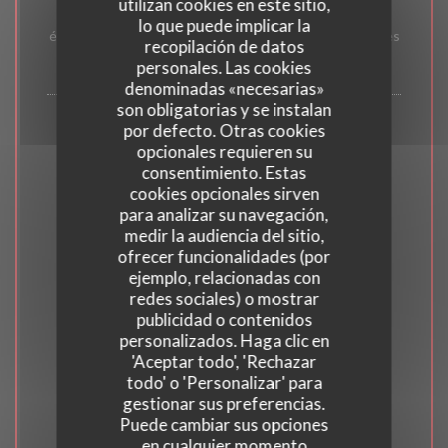
utilizan cookies en este sitio,
Pluma Ibérique
lo que puede implicar la
écrasé de pommes de terre aux aromates / jus aux olives
recopilación de datos
personales. Las cookies
29,00 EUR
denominadas «necesarias»
son obligatorias y se instalan
por defecto. Otras cookies
Tartare de boeuf au couteau
opcionales requieren su
pommes frites maison
consentimiento. Estas
22,00 EUR
cookies opcionales sirven
para analizar su navegación,
medir la audiencia del sitio,
Les desserts
ofrecer funcionalidades (por
ejemplo, relacionadas con
9,00 EUR
redes sociales) o mostrar
publicidad o contenidos
personalizados. Haga clic en
'Aceptar todo', 'Rechazar
Brownies au chocolat
todo' o 'Personalizar' para
glace yaourt
gestionar sus preferencias.
Puede cambiar sus opciones
9,00 EUR
en cualquier momento