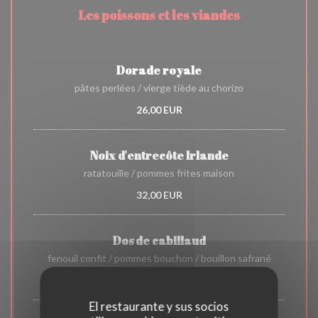
Les poissons et les viandes
Dorade royale
pâtes perlées / vierge tiède au chorizo
26,00 EUR
Noix d'entrecôte Irlande
ratatouille / pommes frites maison
32,00 EUR
Dos de cabillaud
fenouil confit / pommes bouchon / bouillon safrané
29,00 EUR
El restaurante y sus socios