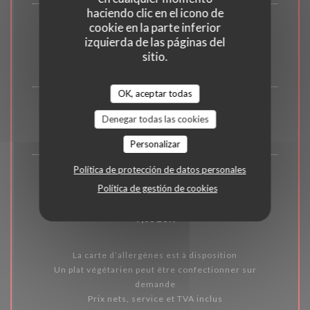
haciendo clic en el icono de
cookie en la parte inferior
Crème brûlée
izquierda de las páginas del
à la vanille de madagascar
sitio.
9,00 EUR
OK, aceptar todas
Fraise façon melba
Denegar todas las cookies
9,00 EUR
Personalizar
Política de protección de datos personales
Abricot rôti
Política de gestión de cookies
ganache verveine / amande douce
9,00 EUR
La carte d’allergènes est à disposition
Un plat végétarien peut être confectionner sur
demande
Prix nets, service et TVA inclus