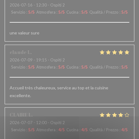
2026-07-16
- 12:30 - Ospiti 2
Servizio
:
5
/5
Atmosfera
:
5
/5
Cucina
:
5
/5
Qualità / Prezzo
:
5
/5
une valeur sure
claude
L
2026-07-09
- 19:15 - Ospiti 2
Servizio
:
5
/5
Atmosfera
:
5
/5
Cucina
:
5
/5
Qualità / Prezzo
:
5
/5
Accueil très chaleureux, service au top et la cuisine
excellente.
CLAIRE
L
2026-07-07
- 12:00 - Ospiti 2
Servizio
:
5
/5
Atmosfera
:
4
/5
Cucina
:
4
/5
Qualità / Prezzo
:
4
/5