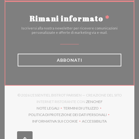
Rimani informato
*
Iscriversi alla nostra newsletter per ricevere comunicazioni
personalizzate e offerte di marketing via e-mail.
ABBONATI
© 2026 L'ESSENTIEL BISTROT PARISIEN — CREAZIONE DEL SITO
((APRE UNA NUOVA F
INTERNET RISTORANTE CON
ZENCHEF
NOTE LEGALI
TERMINI DI UTILIZZO
((APRE UNA NUOVA FINESTRA))
((APRE UNA NUOVA FINESTRA))
POLITICA DI PROTEZIONE DEI DATI PERSONALI
((APRE UNA NUOVA FINESTRA))
INFORMATIVA SUI COOKIE
ACCESSIBILITA
((APRE UNA NUOVA FINESTRA))
((APRE UNA NUOVA FINES