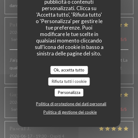
pubblicità o contenuti
dans le service serait appréciable
personalizzati. Clicca su
'Accetta tutto', 'Rifiuta tutto'
o 'Personalizza' per gestire le
Patrick
F
tue preferenze. Puoi
2026-06-24
- 12:15 - Ospiti 6
modificare le tue scelte in
Servizio
:
5
/5
Atmosfera
:
5
/5
Cucina
:
5
/5
Qualità / Prezzo
:
5
/5
qualsiasi momento cliccando
sull'icona del cookie in basso a
sinistra delle pagine del sito.
J’ai passé un excellent moment. L’accueil , le service, parfait La
qualité des plats excellente.. Je recommande vivement cet
Ok, accetta tutto
établissement et j’y reviens toujours avec le même plaisir
Rifiuta tutti i cookie
Personalizza
Guy
H
2026-06-19
- 12:30 - Ospiti 2
Politica di protezione dei dati personali
Servizio
:
5
/5
Atmosfera
:
4
/5
Cucina
:
5
/5
Qualità / Prezzo
:
5
/5
Politica di gestione dei cookie
Pascal
J
2026-06-17
- 19:30 - Ospiti 4