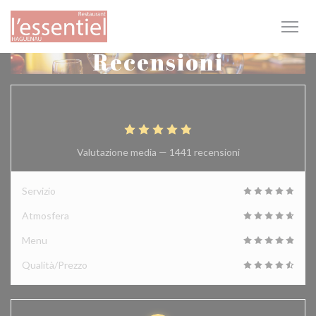
Personalizzazione delle tue scelte sui cookie
Recensioni
4.9
/5
Valutazione media —
1441 recensioni
Servizio
Atmosfera
Menu
Qualità/Prezzo