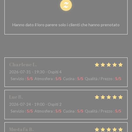
100% pareri verificati
Hanno dato il loro parere solo i clienti che hanno prenotato
I pareri dei nostri clienti
Charlene
L
2026-07-31
- 19:30 - Ospiti 4
Servizio
:
5
/5
Atmosfera
:
5
/5
Cucina
:
5
/5
Qualità / Prezzo
:
5
/5
Luc
B
2026-07-24
- 19:00 - Ospiti 2
Servizio
:
5
/5
Atmosfera
:
5
/5
Cucina
:
5
/5
Qualità / Prezzo
:
5
/5
Mustafa
B