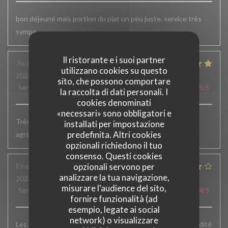
bon déjeuné mais portion du plat un peu juste. service très
sympa.
Il ristorante e i suoi partner
Jacqueline
H
utilizzano cookies su questo
2026-07-02
- 19:15 - Ospiti 2
sito, che possono comportare
Servizio
:
5
/5
Atmosfera
:
5
/5
Cucina
:
5
/5
Qualità / Prezzo
:
5
/5
la raccolta di dati personali. I
cookies denominati
«necessari» sono obbligatori e
Très bons plats. Service accueillant et efficace. Terrasse
installati per impostazione
predefinita. Altri cookies
agréable
opzionali richiedono il tuo
consenso. Questi cookies
François
W
opzionali servono per
analizzare la tua navigazione,
2026-06-23
- 12:45 - Ospiti 8
misurare l'audience del sito,
Servizio
:
4
/5
Atmosfera
:
4
/5
Cucina
:
4
/5
Qualità / Prezzo
:
4
/5
fornire funzionalità (ad
esempio, legate ai social
network) o visualizzare
Les plats sont vraiment très bons mais un peu plus de rapidité