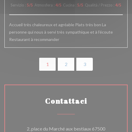
Servizio
:
5
/5
Atmosfera
:
4
/5
Cucina
:
5
/5
Qualità / Prezzo
:
4
/5
Accueil très chaleureux et agréable Plats très bon La
personne qui nous à servi très sympathique et à l’écoute
Restaurant à recommander
1
2
3
Contattaci
2, place du Marché aux bestiaux 67500