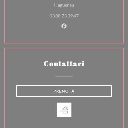
((apre una nuova finestra))
Haguenau
03 88 73 39 47
Facebook ((apre una nuova fi
Contattaci
PRENOTA