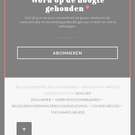
gehouden
*
Schrijf je in op onze nieuwsbrief om gepersonaliseerde
communicatie en marketingaanbiedingen per e-mail van ons te
ontvangen.
ABONNEREN
© 2026 L'ESSENTIEL BISTROT PARISIEN — RESTAURANT WEBSITE
((OPENT IN EEN NIEUW V
GECREËERD DOOR
ZENCHEF
DISCLAIMER
GEBRUIKSVOORWAARDEN
((OPENT IN EEN NIEUW VENSTER))
((OPENT IN EEN NIEUW VENSTER)
BELEID BESCHERMING PERSOONSGEGEVENS
COOKIES BELEID
((OPENT IN EEN NIEUW VENSTER))
((OPENT IN EEN
TOEGANKELIJKHEID
((OPENT IN EEN NIEUW VENSTER))