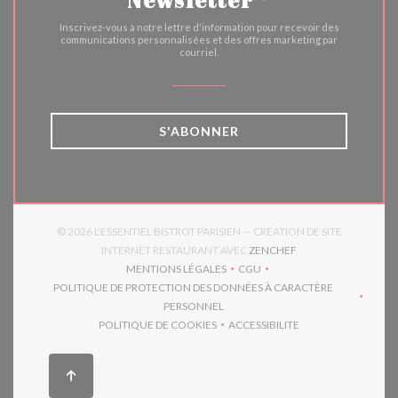
Inscrivez-vous à notre lettre d'information pour recevoir des
communications personnalisées et des offres marketing par
courriel.
S'ABONNER
© 2026 L'ESSENTIEL BISTROT PARISIEN — CRÉATION DE SITE
((OUVRE UNE NOUVE
INTERNET RESTAURANT AVEC
ZENCHEF
MENTIONS LÉGALES
CGU
((OUVRE UNE NOUVELLE FENÊTRE))
((OUVRE UNE NOUVELLE FEN
POLITIQUE DE PROTECTION DES DONNÉES À CARACTÈRE
((OUVRE UNE NOUVELLE FENÊTRE))
PERSONNEL
POLITIQUE DE COOKIES
ACCESSIBILITE
((OUVRE UNE NOUVELLE FENÊTRE))
((OUVRE UNE NOUVELLE F