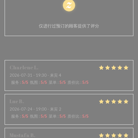
100% 验证的评分
仅进行过预订的顾客提供了评分
我们的顾客评分
Charlene
L
2026-07-31
- 19:30 - 来宾 4
服务
:
5
/5
氛围
:
5
/5
菜单
:
5
/5
质价比
:
5
/5
Luc
B
2026-07-24
- 19:00 - 来宾 2
服务
:
5
/5
氛围
:
5
/5
菜单
:
5
/5
质价比
:
5
/5
Mustafa
B