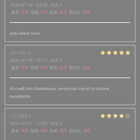
2026-07-16
- 12:30 - 来宾 2
服务
:
5
/5
氛围
:
5
/5
菜单
:
5
/5
质价比
:
5
/5
une valeur sure
claude
L
2026-07-09
- 19:15 - 来宾 2
服务
:
5
/5
氛围
:
5
/5
菜单
:
5
/5
质价比
:
5
/5
Accueil très chaleureux, service au top et la cuisine
excellente.
CLAIRE
L
2026-07-07
- 12:00 - 来宾 2
服务
:
5
/5
氛围
:
4
/5
菜单
:
4
/5
质价比
:
4
/5