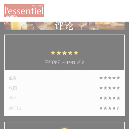
Cookie管理面板
评论
4.9
/5
平均评分 —
1441 评论
服务
氛围
菜单
质价比