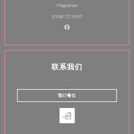
((在新窗口中打开))
Haguenau
03 88 73 39 47
Facebook ((在新窗口中打开)
联系我们
预订餐位