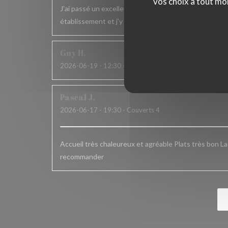
vos choix à tout mo
J’ai passé un excellent moment. L’accueil , le service
établissement et j’y reviens toujours avec le même pla
Guy
H
2026-06-19
- 12:30 - Couverts 2
Pascal
J
2026-06-17
- 19:30 - Couverts 4
Accueil très chaleureux et agréable Plats très bon L
recommander