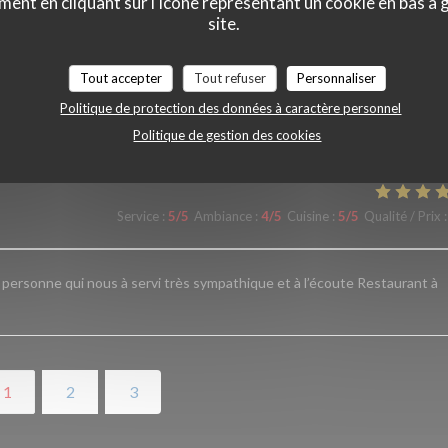
ment en cliquant sur l'icône représentant un cookie en bas à
, parfait La qualité des plats excellente.. Je recommande vivement cet
site.
isir
Tout accepter
Tout refuser
Personnaliser
Politique de protection des données à caractère personnel
Service
:
5
/5
Ambiance
:
4
/5
Cuisine
:
5
/5
Qualité / Prix
:
Politique de gestion des cookies
Service
:
5
/5
Ambiance
:
4
/5
Cuisine
:
5
/5
Qualité / Prix
:
a personne qui nous à servi très sympathique et à l’écoute Restaurant à
1
2
3