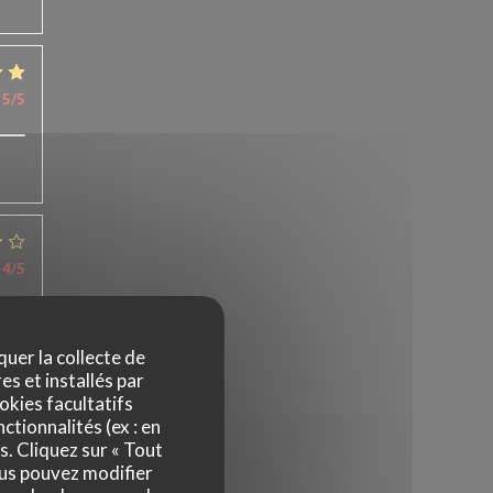
5
/5
4
/5
quer la collecte de
es et installés par
okies facultatifs
ctionnalités (ex : en
5
/5
s. Cliquez sur « Tout
ous pouvez modifier