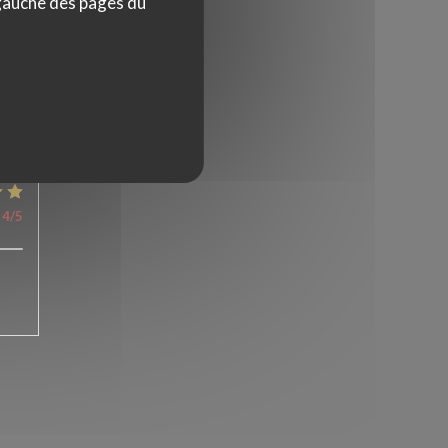
 gauche des pages du
5
/5
4
/5