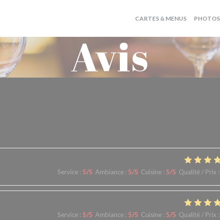
CARTES & MENUS
PHOTOS
Avis
is de nos clients
Service
:
5
/5
Ambiance
:
5
/5
Cuisine
:
5
/5
Qualité / Prix
:
Service
:
5
/5
Ambiance
:
5
/5
Cuisine
:
5
/5
Qualité / Prix
: