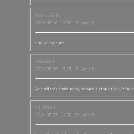
Mustafa
B
2026-07-16
- 12:30 - Couverts 2
une valeur sure
claude
L
2026-07-09
- 19:15 - Couverts 2
Accueil très chaleureux, service au top et la cuisine e
CLAIRE
L
2026-07-07
- 12:00 - Couverts 2