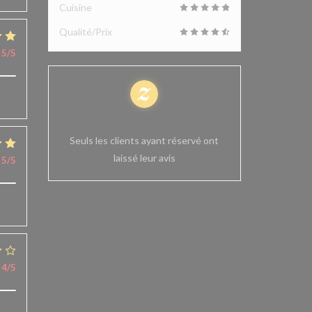
Cuisine
Qualité/Prix
5
/5
100% avis vérifiés
Seuls les clients ayant réservé ont
laissé leur avis
5
/5
4
/5