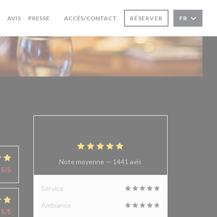
AVIS
PRESSE
ACCÈS/CONTACT
RÉSERVER
FR
((OUVRE UNE NOUVELLE FENÊTRE))
4.9
/5
Note moyenne —
1441 avis
5
/5
Service
Ambiance
5
/5