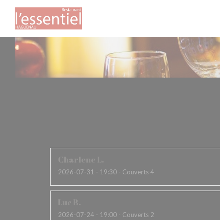
Personnalisation de vos choix en matière de cookies
Les av
Charlene
L
2026-07-31
- 19:30 - Couverts 4
Luc
B
2026-07-24
- 19:00 - Couverts 2