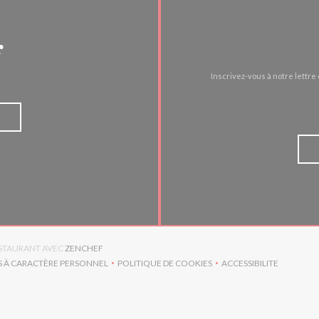
r
Inscrivez-vous à notre lettr
((OUVRE UNE NOUVELLE FENÊTRE))
RESTAURANT AVEC
ZENCHEF
S À CARACTÈRE PERSONNEL
POLITIQUE DE COOKIES
ACCESSIBILITE
RE UNE NOUVELLE FENÊTRE))
((OUVRE UNE NOUVELLE FENÊTRE))
((OUVRE UNE NO