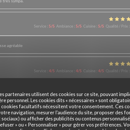
ce très sympa.
Service
:
5
/5
Ambiance
:
5
/5
Cuisine
:
5
/5
Qualité / Prix
:
asse agréable
Service
:
4
/5
Ambiance
:
4
/5
Cuisine
:
4
/5
Qualité / Prix
:
 rapidité dans le service serait appréciable
es partenaires utilisent des cookies sur ce site, pouvant impli
e personnel. Les cookies dits « nécessaires » sont obligatoir
 cookies facultatifs nécessitent votre consentement. Ces co
otre navigation, mesurer l'audience du site, proposer des fon
Service
:
5
/5
Ambiance
:
5
/5
Cuisine
:
5
/5
Qualité / Prix
:
x sociaux) ou afficher des publicités ou contenus personnalisé
 refuser » ou « Personnaliser » pour gérer vos préférences. V