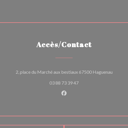
Accès/Contact
((ouvre 
2, place du Marché aux bestiaux 67500 Haguenau
03 88 73 39 47
Facebook ((ouvre une nouvel