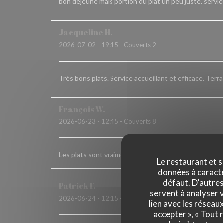
bon déjeuné mais portion du plat un peu juste. servi
Jacqueline
H
2026-07-02
- 19:15 - Couverts 2
Très bons plats. Service accueillant et efficace. Terr
François
W
2026-06-23
- 12:45 - Couverts 8
Les plats sont vraiment très bons mais un peu plus de
Le restaurant et s
données à caractèr
défaut. D'autres
Patrick
F
servent à analyser v
2026-06-24
- 12:15 - Couverts 6
lien avec les réseau
accepter », « Tout