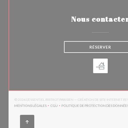
Nous contacte
RÉSERVER
© 2026 L'ESSENTIEL BISTROT PARISIEN — CRÉATION DE SITE INTERNET 
MENTIONS LÉGALES
CGU
POLITIQUE DE PROTECTION DES DONNÉE
((OUVRE UNE NOUVELLE FENÊTRE))
((OUVRE UNE NOUVELLE FENÊTRE))
((OUV