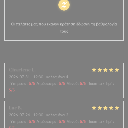
100% πιστοποιημένες βαθμολογίες
Οι πελάτες μας που έκαναν κράτηση έδωσαν τη βαθμολογία
τους
Οι βαθμολογίες πελατών μας
Charlene
L
2026-07-31
- 19:30 - καλεσμένοι 4
Υπηρεσία
:
5
/5
Ατμόσφαιρα
:
5
/5
Μενού
:
5
/5
Ποιότητα / Τιμή
:
5
/5
Luc
B
2026-07-24
- 19:00 - καλεσμένοι 2
Υπηρεσία
:
5
/5
Ατμόσφαιρα
:
5
/5
Μενού
:
5
/5
Ποιότητα / Τιμή
: