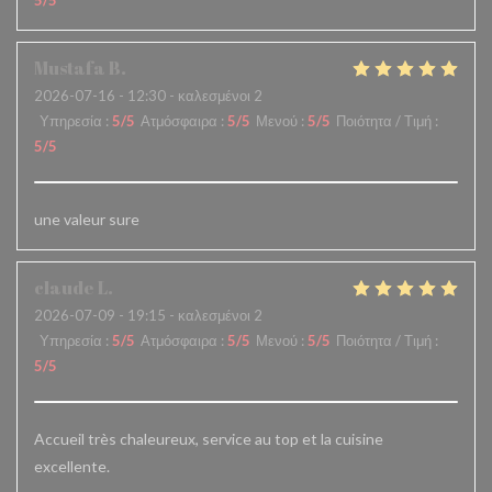
5
/5
Mustafa
B
2026-07-16
- 12:30 - καλεσμένοι 2
Υπηρεσία
:
5
/5
Ατμόσφαιρα
:
5
/5
Μενού
:
5
/5
Ποιότητα / Τιμή
:
5
/5
une valeur sure
claude
L
2026-07-09
- 19:15 - καλεσμένοι 2
Υπηρεσία
:
5
/5
Ατμόσφαιρα
:
5
/5
Μενού
:
5
/5
Ποιότητα / Τιμή
:
5
/5
Accueil très chaleureux, service au top et la cuisine
excellente.