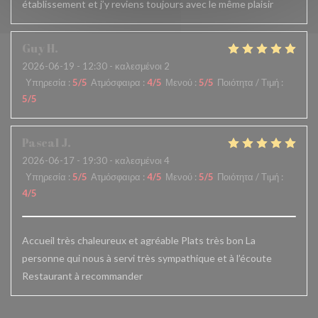
établissement et j’y reviens toujours avec le même plaisir
Guy
H
2026-06-19
- 12:30 - καλεσμένοι 2
Υπηρεσία
:
5
/5
Ατμόσφαιρα
:
4
/5
Μενού
:
5
/5
Ποιότητα / Τιμή
:
5
/5
Pascal
J
2026-06-17
- 19:30 - καλεσμένοι 4
Υπηρεσία
:
5
/5
Ατμόσφαιρα
:
4
/5
Μενού
:
5
/5
Ποιότητα / Τιμή
:
4
/5
Accueil très chaleureux et agréable Plats très bon La
personne qui nous à servi très sympathique et à l’écoute
Restaurant à recommander