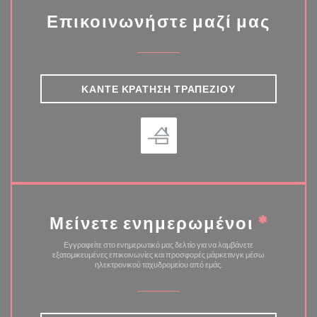
Επικοινωνήστε μαζί μας
ΚΆΝΤΕ ΚΡΆΤΗΣΗ ΤΡΑΠΕΖΙΟΎ
Μείνετε ενημερωμένοι
*
Εγγραφείτε στο ενημερωτικό μας δελτίο για να λαμβάνετε
εξατομικευμένες επικοινωνίες και προσφορές μάρκετινγκ μέσω
ηλεκτρονικού ταχυδρομείου από εμάς.