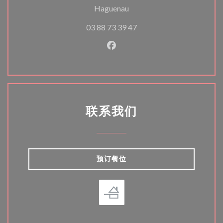
((在新窗口中打开))
Haguenau
03 88 73 39 47
Facebook ((在新窗口中打开)
联系我们
预订餐位