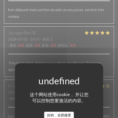
bon déjeuné mais portion du plat un peu juste. service très
sympa.
Jacqueline
H
2026-07-02
- 19:15 - 来宾 2
服务
:
5
/5
氛围
:
5
/5
菜单
:
5
/5
质价比
:
5
/5
Très bons plats. Service accueillant et efficace. Terrasse
agréable
François
W
2026-06-23
- 12:45 - 来宾 8
这个网站使用cookie， 并让您
服务
:
4
/5
氛围
:
4
/5
菜单
:
4
/5
质价比
:
4
/5
可以控制想要激活的内容。
好的，全部接受
Les plats sont vraiment très bons mais un peu plus de rapidité