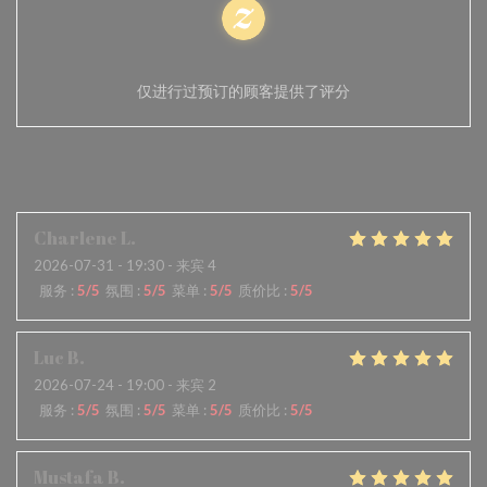
100% 验证的评分
仅进行过预订的顾客提供了评分
我们的顾客评分
Charlene
L
2026-07-31
- 19:30 - 来宾 4
服务
:
5
/5
氛围
:
5
/5
菜单
:
5
/5
质价比
:
5
/5
Luc
B
2026-07-24
- 19:00 - 来宾 2
服务
:
5
/5
氛围
:
5
/5
菜单
:
5
/5
质价比
:
5
/5
Mustafa
B