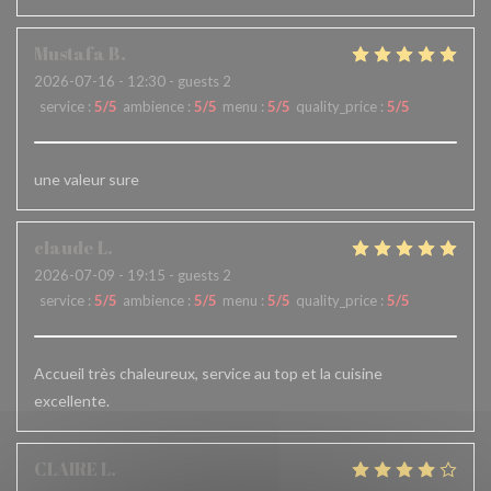
Mustafa
B
2026-07-16
- 12:30 - guests 2
service
:
5
/5
ambience
:
5
/5
menu
:
5
/5
quality_price
:
5
/5
une valeur sure
claude
L
2026-07-09
- 19:15 - guests 2
service
:
5
/5
ambience
:
5
/5
menu
:
5
/5
quality_price
:
5
/5
Accueil très chaleureux, service au top et la cuisine
excellente.
CLAIRE
L