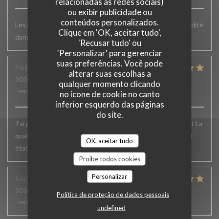
relacionadas às redes sociais)
ou exibir publicidade ou
conteúdos personalizados.
Les plats sont vraiment très bons mais un peu plus de rapidité
Clique em 'OK, aceitar tudo',
dans le service serait appréciable
'Recusar tudo' ou
'Personalizar' para gerenciar
suas preferências. Você pode
Patrick
F
alterar suas escolhas a
2026-06-24
- 12:15 - guests 6
qualquer momento clicando
service
:
5
/5
ambience
:
5
/5
menu
:
5
/5
quality_price
:
5
/5
no ícone de cookie no canto
inferior esquerdo das páginas
do site.
J’ai passé un excellent moment. L’accueil , le service, parfait La
qualité des plats excellente.. Je recommande vivement cet
OK, aceitar tudo
établissement et j’y reviens toujours avec le même plaisir
Proíbe todos cookies
Personalizar
Guy
H
2026-06-19
- 12:30 - guests 2
Política de proteção de dados pessoais
service
:
5
/5
ambience
:
4
/5
menu
:
5
/5
quality_price
:
5
/5
undefined