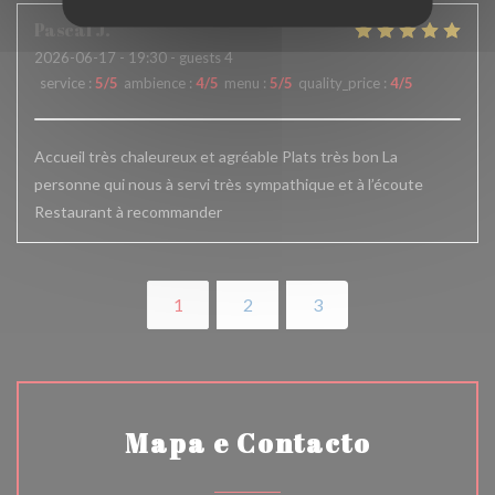
Pascal
J
2026-06-17
- 19:30 - guests 4
service
:
5
/5
ambience
:
4
/5
menu
:
5
/5
quality_price
:
4
/5
Accueil très chaleureux et agréable Plats très bon La
personne qui nous à servi très sympathique et à l’écoute
Restaurant à recommander
1
2
3
Mapa e Contacto