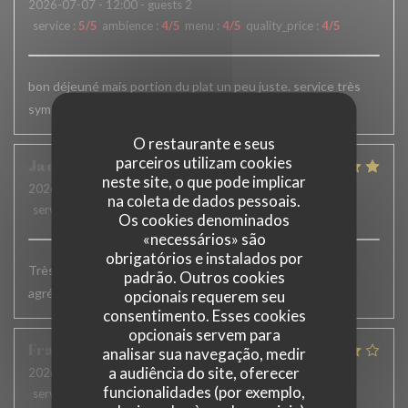
2026-07-07
- 12:00 - guests 2
service
:
5
/5
ambience
:
4
/5
menu
:
4
/5
quality_price
:
4
/5
bon déjeuné mais portion du plat un peu juste. service très
sympa.
O restaurante e seus
parceiros utilizam cookies
Jacqueline
H
neste site, o que pode implicar
2026-07-02
- 19:15 - guests 2
na coleta de dados pessoais.
service
:
5
/5
ambience
:
5
/5
menu
:
5
/5
quality_price
:
5
/5
Os cookies denominados
«necessários» são
obrigatórios e instalados por
Très bons plats. Service accueillant et efficace. Terrasse
padrão. Outros cookies
agréable
opcionais requerem seu
consentimento. Esses cookies
opcionais servem para
François
W
analisar sua navegação, medir
a audiência do site, oferecer
2026-06-23
- 12:45 - guests 8
funcionalidades (por exemplo,
service
:
4
/5
ambience
:
4
/5
menu
:
4
/5
quality_price
:
4
/5