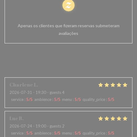
Avaliações 100% certificadas
Apenas os clientes que fizeram reservas submeteram
avaliações
reviews_from_our_clients_fo
llowing_booking
Charlene
L
2026-07-31
- 19:30 - guests 4
service
:
5
/5
ambience
:
5
/5
menu
:
5
/5
quality_price
:
5
/5
Luc
B
2026-07-24
- 19:00 - guests 2
service
:
5
/5
ambience
:
5
/5
menu
:
5
/5
quality_price
:
5
/5