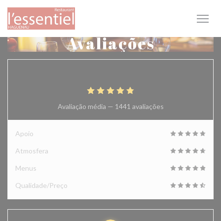
Painel de Gerenciamento de Cookies
Avaliações
4.9
/5
Avaliação média —
1441 avaliações
Apoio
Atmosfera
Menus
Qualidade/Preço