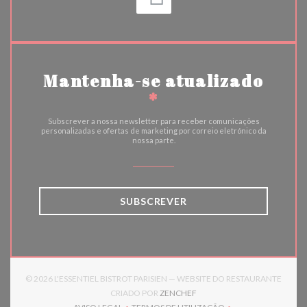
Mantenha-se atualizado
*
Subscrever a nossa newsletter para receber comunicações
personalizadas e ofertas de marketing por correio eletrónico da
nossa parte.
SUBSCREVER
© 2026 L'ESSENTIEL BISTROT PARISIEN — WEBSITE DO RESTAURANTE
((ABRE NUMA NOVA JANELA)
CRIADO POR
ZENCHEF