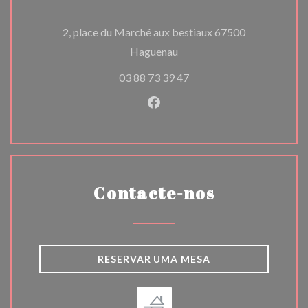
2, place du Marché aux bestiaux 67500
((abre numa nova janela))
Haguenau
03 88 73 39 47
Facebook ((abre numa nova j
Contacte-nos
RESERVAR UMA MESA