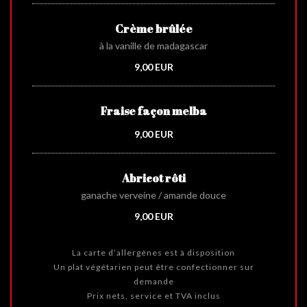
Crème brûlée
à la vanille de madagascar
9,00 EUR
Fraise façon melba
9,00 EUR
Abricot rôti
ganache verveine / amande douce
9,00 EUR
La carte d’allergènes est à disposition
Un plat végétarien peut être confectionner sur
demande
Prix nets, service et TVA inclus